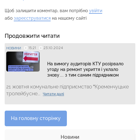
Щоб залишити коментар, вам потрібно
увійти
або
зареєструватися
на нашому сайті
Продовжити читати
15:21
23.10.2024
НОВИНИ
На вимогу аудиторів КТУ розірвало
угоду на ремонт укриття і уклало
знову… з тим самим підрядником
21 жовтня комунальне підприємство “Кременчуцьке
тролейбусне...
Читати далі
На головну сторінку
Новини