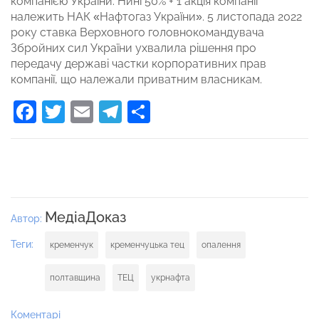
компанією України. Нині 50% + 1 акція компанії
належить НАК «Нафтогаз України». 5 листопада 2022
року ставка Верховного головнокомандувача
Збройних сил України ухвалила рішення про
передачу державі частки корпоративних прав
компанії, що належали приватним власникам.
Facebook
Twitter
Email
Telegram
Поділитися
МедіаДоказ
Автор:
Теги:
кременчук
кременчуцька тец
опалення
полтавщина
ТЕЦ
укрнафта
Коментарі