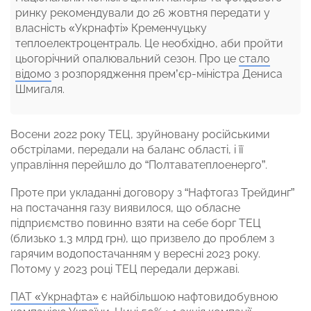
ринку рекомендували до 26 жовтня передати у
власність «Укрнафті» Кременчуцьку
теплоелектроцентраль. Це необхідно, аби пройти
цьогорічний опалювальний сезон. Про це
стало
відомо
з розпорядження прем’єр-міністра Дениса
Шмигаля.
Восени 2022 року ТЕЦ, зруйновану російськими
обстрілами, передали на баланс області, і її
управління перейшло до “Полтаватеплоенерго”.
Проте при укладанні договору з “Нафтогаз Трейдинг”
на постачання газу виявилося, що обласне
підприємство повинно взяти на себе борг ТЕЦ
(близько 1,3 млрд грн), що призвело до проблем з
гарячим водопостачанням у вересні 2023 року.
Потому у 2023 році ТЕЦ передали державі.
ПАТ «Укрнафта»
є найбільшою нафтовидобувною