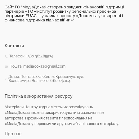
Сайт ГО "МедіаДоказ" створено завдяки фінансовій підтримці
партнерів – ГО «Інститут розвитку регіональної преси» за
підтримки EUACI – у рамках проєкту «Допомога у створенні і
фінансова підтримка під час війни»".
Контакти
Телефон: +380 961485574
Пошта: mediadokaz@gmail.com
Де ми: Полтавська обл., м. Кременчук, вул.
Володимира Великого, б.60, оф.104.
Політика використання ресурсу
Матеріали Центру журналістських розслідувань
«МедіаДоказ» можна використовувати із зазначенням
авторства. Прохання ставити гіперпосилання на
«МедіаДоказ» у першому чи другому абзаці вашого матеріалу.
Про нас