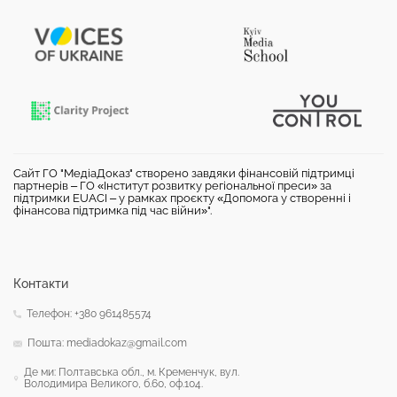
Сайт ГО "МедіаДоказ" створено завдяки фінансовій підтримці
партнерів – ГО «Інститут розвитку регіональної преси» за
підтримки EUACI – у рамках проєкту «Допомога у створенні і
фінансова підтримка під час війни»".
Контакти
Телефон: +380 961485574
Пошта: mediadokaz@gmail.com
Де ми: Полтавська обл., м. Кременчук, вул.
Володимира Великого, б.60, оф.104.