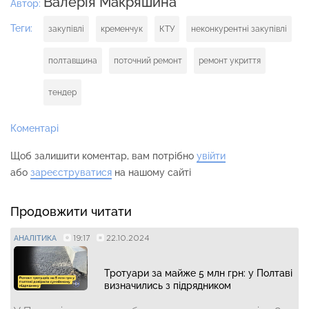
Валерія Макряшина
Автор:
Теги:
закупівлі
кременчук
КТУ
неконкурентні закупівлі
полтавщина
поточний ремонт
ремонт укриття
тендер
Коментарі
Щоб залишити коментар, вам потрібно
увійти
або
зареєструватися
на нашому сайті
Продовжити читати
19:17
22.10.2024
АНАЛІТИКА
Тротуари за майже 5 млн грн: у Полтаві
визначились з підрядником