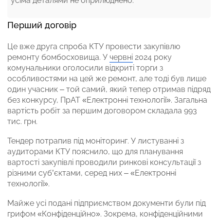
усіма деталями не оприлюднено.
Перший договір
Це вже друга спроба КТУ провести закупівлю
ремонту бомбосховища. У
червні
2024 року
комунальники оголосили відкриті торги з
особливостями на цей же ремонт, але тоді був лише
один учасник – той самий, який тепер отримав підряд
без конкурсу, ПрАТ «Електронні технології». Загальна
вартість робіт за першим договором складала 993
тис. грн.
Тендер потрапив під моніторинг. У листуванні з
аудиторами КТУ пояснило, що для планування
вартості закупівлі проводили ринкові консультації з
різними суб’єктами, серед них – «Електронні
технології».
Майже усі подані підприємством документи були під
грифом «Конфіденційно». Зокрема, конфіденційними