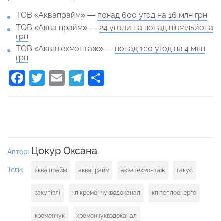
ТОВ «Аквапрайм» —
понад 600 угод на 16 млн грн
ТОВ «Аква прайм» —
24 угоди на понад півмільйона
грн
ТОВ «Акватехмонтаж» —
понад 100 угод на 4 млн
грн
Facebook
Twitter
Email
Telegram
Поділитися
Цокур Оксана
Автор:
Теги:
аква прайм
аквапрайм
акватехмонтаж
ганус
закупівлі
кп кременчукводоканал
кп теплоенерго
кременчук
кременчукводоканал