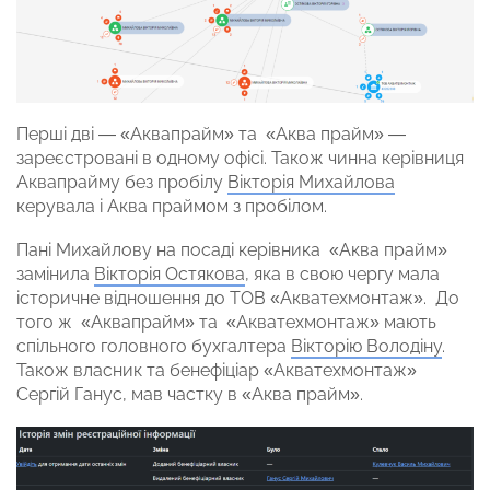
Перші дві — «Аквапрайм» та «Аква прайм» —
зареєстровані в одному офісі. Також чинна керівниця
Аквапрайму без пробілу
Вікторія Михайлова
керувала і Аква праймом з пробілом.
Пані Михайлову на посаді керівника «Аква прайм»
замінила
Вікторія Остякова
, яка в свою чергу мала
історичне відношення до ТОВ «Акватехмонтаж». До
того ж «Аквапрайм» та «Акватехмонтаж» мають
спільного головного бухгалтера
Вікторію Володіну
.
Також власник та бенефіціар «Акватехмонтаж»
Сергій Ганус, мав частку в «Аква прайм».