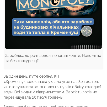
Заробляє, до речі, доволі непогані кошти. Непомітно
та без конкуренції.
За один день, п’яте серпня, КП
«Кременчукводоканал» уклало угод на 280 тис. грн,
які стосувалися встановлення вузлів обліку холодної
води. Всі з одним підприємством. Вартість лотів не
перевищувала 25 тисяч гривень.
Здавалося б суми не суттєві, але саме такими,