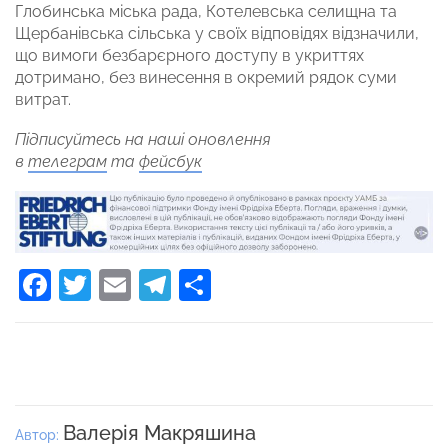
Глобинська міська рада, Котелевська селищна та
Щербанівська сільська у своїх відповідях відзначили,
що вимоги безбарєрного доступу в укриттях
дотримано, без винесення в окремий рядок суми
витрат.
Підписуйтесь на наші оновлення
в
телеграм
та
фейсбук
Facebook
Twitter
Email
Telegram
Поділитися
Валерія Макряшина
Автор: