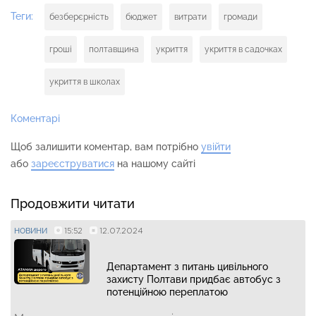
Теги:
безберєрність
бюджет
витрати
громади
гроші
полтавщина
укриття
укриття в садочках
укриття в школах
Коментарі
Щоб залишити коментар, вам потрібно
увійти
або
зареєструватися
на нашому сайті
Продовжити читати
15:52
12.07.2024
НОВИНИ
Департамент з питань цивільного
захисту Полтави придбає автобус з
потенційною переплатою