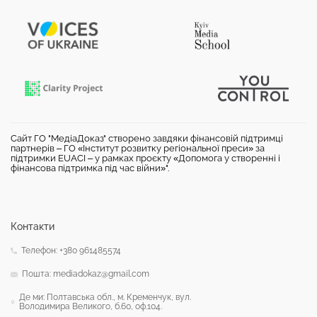
Сайт ГО "МедіаДоказ" створено завдяки фінансовій підтримці
партнерів – ГО «Інститут розвитку регіональної преси» за
підтримки EUACI – у рамках проєкту «Допомога у створенні і
фінансова підтримка під час війни»".
Контакти
Телефон: +380 961485574
Пошта: mediadokaz@gmail.com
Де ми: Полтавська обл., м. Кременчук, вул.
Володимира Великого, б.60, оф.104.