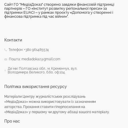
Сайт ГО "МедіаДоказ" створено завдяки фінансовій підтримці
партнерів – ГО «Інститут розвитку регіональної преси» за
підтримки EUACI – у рамках проєкту «Допомога у створенні і
фінансова підтримка під час війни»".
Контакти
Телефон: +380 961485574
Пошта: mediadokaz@gmail.com
Де ми: Полтавська обл., м. Кременчук, вул.
Володимира Великого, б.60, оф.104.
Політика використання ресурсу
Матеріали Центру журналістських розслідувань
«МедіаДоказ» можна використовувати із зазначенням
авторства. Прохання ставити гіперпосилання на
«МедіаДоказ» у першому чи другому абзаці вашого матеріалу.
Про нас