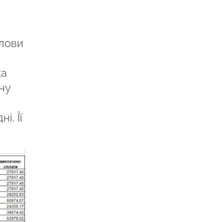
олови
ка
ну
і. Її