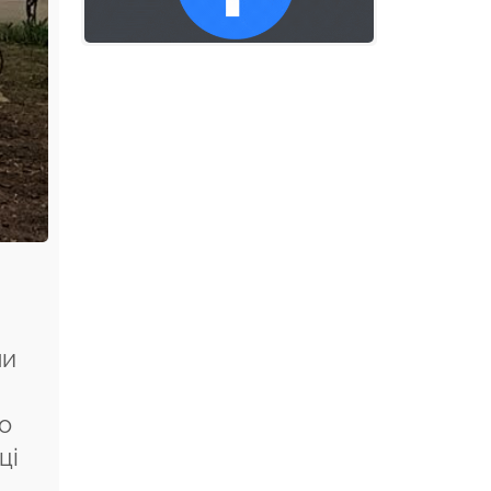
а
ми
о
ці