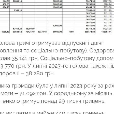
лова тричі отримував відпускні і двічі
овлення та соціально-побутову). Оздоровч
склав 35 141 грн. Соціально-побутову допом
3 770 грн. У липні 2023-го голова також пі
доровчі – 38 280 грн.
ика громади була у липні 2023 року за ра
моги – 71 092 грн. У середньому за місяць,
отенко отримує понад 29 тисяч гривень.
ради виплатили майже 440 тисяч гривень