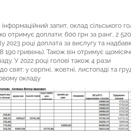
а інформаційний запит, оклад сільського г
ко отримує доплати: 600 грн за ранг, 2 520
(у 2023 році доплата за вислугу та надбав
8 190 гривень). Також він отримує щомісяч
аду. У 2022 році голові також 4 рази
свят: у серпні, жовтні, листопаді та грудн
овому окладу
.