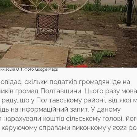
инівська ОТГ. Фото: Google Maps
відає, скільки податків громадян іде на
ьників громад Полтавщини. Цього разу мов
раду, що у Полтавському районі, від якої 
дь на інформаційний запит. У даному
и нарахували коштів сільському голові, йог
 керуючому справами виконкому у 2022 ро