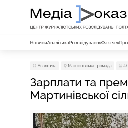
Новини
Аналітика
Розслідування
Фактчек
Про
Аналітика
Мартинівська громада
25
Зарплати та премі
Мартинівської сіл