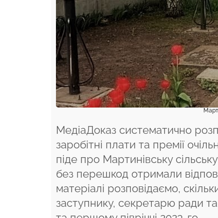
Март
МедіаДоказ систематично розпо
заробітні плати та премії очіл
піде про Мартинівську сільську 
без перешкод отримали відпові
матеріалі розповідаємо, скільк
заступнику, секретарю ради та
та першому півріччі 2023-го.