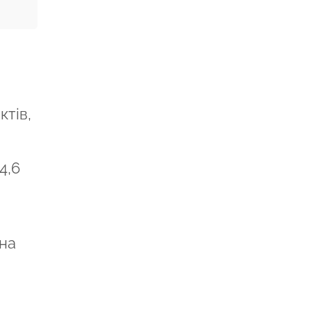
тів,
4,6
ена