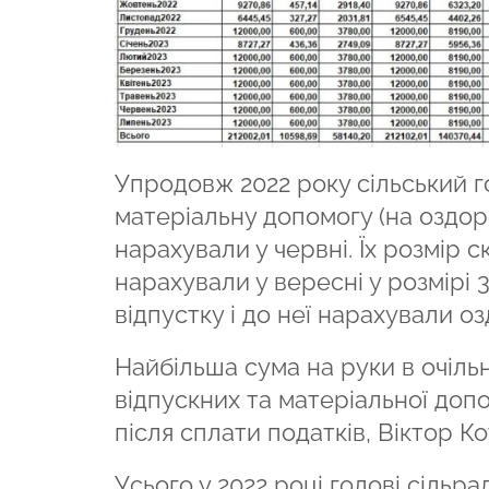
Упродовж 2022 року сільський го
матеріальну допомогу (на оздор
нарахували у червні. Їх розмір 
нарахували у вересні у розмірі 3
відпустку і до неї нарахували оз
Найбільша сума на руки в очільн
відпускних та матеріальної допо
після сплати податків, Віктор К
Усього у 2022 році голові сіль