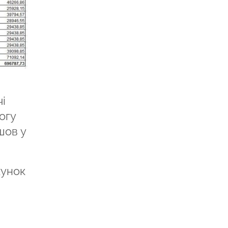
і
огу
шов у
хунок