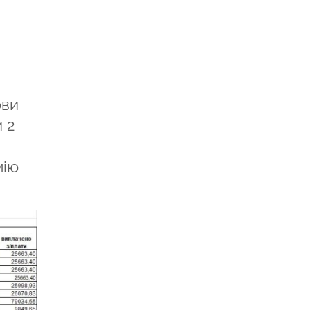
ови
 2
мію