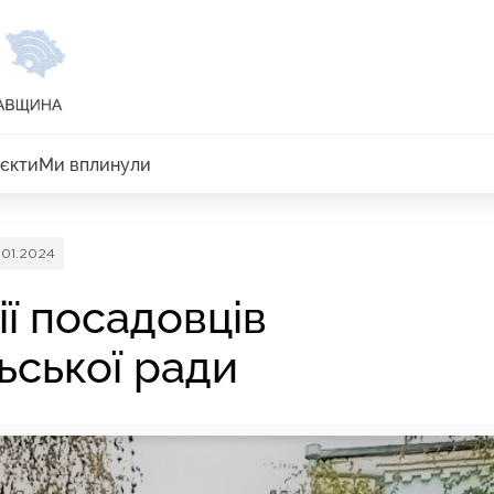
єкти
Ми вплинули
.01.2024
ї посадовців
ьської ради