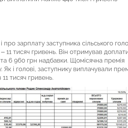
і про зарплату заступника сільського гол
– 11 тисяч гривень. Він отримував доплати
г та 6 960 грн надбавки. Щомісячна премія
 Як і голові, заступнику виплачували пре
 11 тисяч гривень.