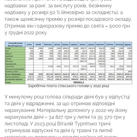
надбавки: за ранг, за вислугу років, безіменну
надбавку у розмірі 50 % (ймовірно за складність), а
також щомісячну премію у розмірі посадового окладу.
Отримав він і одноразову премію до свята
–
5000 грн
у грудні 2022 року.
Заробітна плата сільського голови у 2022 році
У минулому році голова сільради двічі був у відпустці
та двічі у відрядженні, за що отримав відповідні
нарахування. Матеріальну допомогу у 2022-му йому
нарахували двічі – 34 827 грн у липні та 35 370 грн у
листопаді. У 2023 році Віталій Турпітько тричі
отримував відпускні та двічі (у травні та липні)