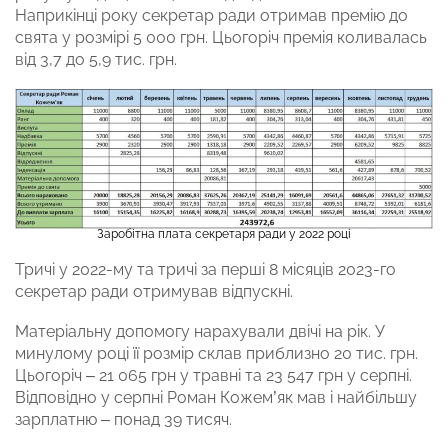
Наприкінці року секретар ради отримав премію до
свята у розмірі 5 000 грн. Цьогоріч премія коливалась
від 3,7 до 5,9 тис. грн.
Заробітна плата секретаря ради у 2022 році
Тричі у 2022-му та тричі за перші 8 місяців 2023-го
секретар ради отримував відпускні.
Матеріальну допомогу нарахували двічі на рік. У
минулому році її розмір склав приблизно 20 тис. грн.
Цьогоріч – 21 065 грн у травні та 23 547 грн у серпні.
Відповідно у серпні Роман Кожем’як мав і найбільшу
зарплатню – понад 39 тисяч.