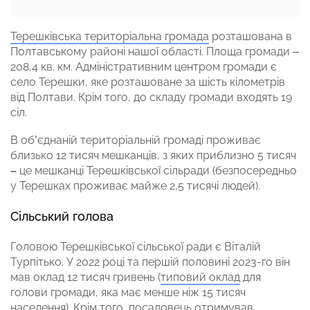
Терешківська територіальна громада
розташована в
Полтавському районі нашої області. Площа громади –
208,4 кв. км. Адміністративним центром громади є
село Терешки, яке розташоване за шість кілометрів
від Полтави. Крім того, до складу громади входять 19
сіл.
В об’єднаній територіальній громаді проживає
близько 12 тисяч мешканців, з яких приблизно 5 тисяч
–
це мешканці Терешківської сільради (безпосередньо
у Терешках проживає майже 2,5 тисячі людей).
Сільський голова
Головою Терешківської сільської ради є Віталій
Турпітько. У 2022 році та першій половині 2023-го він
мав оклад 12 тисяч гривень (
типовий оклад
для
голови громади, яка має менше ніж 15 тисяч
населення). Крім того, посадовець отримував