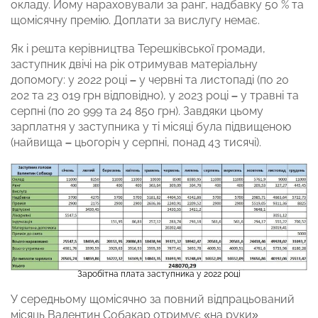
окладу. Йому нараховували за ранг, надбавку 50 % та
щомісячну премію. Доплати за вислугу немає.
Як і решта керівництва Терешківської громади,
заступник двічі на рік отримував матеріальну
допомогу: у 2022 році
–
у червні та листопаді (по 20
202 та 23 019 грн відповідно), у 2023 році
–
у травні та
серпні (по 20 999 та 24 850 грн). Завдяки цьому
зарплатня у заступника у ті місяці була підвищеною
(найвища
–
цьогоріч у серпні, понад 43 тисячі).
Заробітна плата заступника у 2022 році
У середньому щомісячно за повний відпрацьований
місяць Валентин Собакар отримує «на руки»