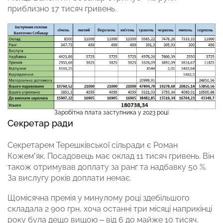
приблизно 17 тисяч гривень.
Заробітна плата заступника у 2023 році
Секретар ради
Секретарем Терешківської сільради є Роман
Кожем’як. Посадовець має оклад 11 тисяч гривень. Він
також отримував доплату за ранг та надбавку 50 %.
За вислугу років доплати немає.
Щомісячна премія у минулому році здебільшого
складала 2 900 грн, хоча останні три місяці наприкінці
року була дещо вищою – від 6 до майже 10 тисяч.