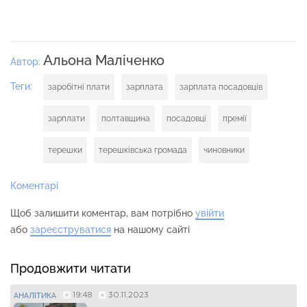
Альона Маліченко
Автор:
Теги:
заробітні плати
зарплата
зарплата посадовців
зарплати
полтавщина
посадовці
премії
терешки
терешківська громада
чиновники
Коментарі
Щоб залишити коментар, вам потрібно
увійти
або
зареєструватися
на нашому сайті
Продовжити читати
19:48
30.11.2023
АНАЛІТИКА