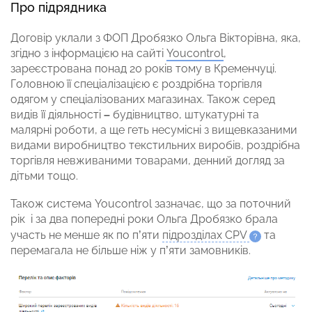
Про підрядника
Договір уклали з ФОП Дробязко Ольга Вікторівна, яка,
згідно з інформацією на сайті
Youcontrol
,
зареєстрована понад 20 років тому в Кременчуці.
Головною її спеціалізацією є роздрібна торгівля
одягом у спеціалізованих магазинах. Також серед
видів її діяльності
–
будівництво, штукатурні та
малярні роботи, а ще геть несумісні з вищевказаними
видами виробництво текстильних виробів, роздрібна
торгівля невживаними товарами, денний догляд за
дітьми тощо.
Також система Youcontrol зазначає, що за поточний
рік і за два попередні роки Ольга Дробязко брала
участь не менше як по п’яти
підрозділах CPV
та
перемагала не більше ніж у п’яти замовників.