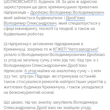
ЦІОЛКОВСЬКОГО, будинок 78. За цією ж адресою
зареєстровані ще двоє кременчуцьких приватних
підприємців –
Дробязко Володимир Володимирович
,
який займається будівництвом, і
Дроб’язко
Володимир Олександрович
, який спеціалізується у
сфері інжинірингу, геології та геодезії, а також на
будівельних роботах.
Ці підприємці є активними підрядниками в
Кременчуці, зокрема те ж
КГЖЕП “Автозаводське”
уклало із Володимиром Володимировичем Дробязко
11 угод на загальну суму 2 млн 395 тис. 655 грн, а з
Володимиром Олександровичем Дроб’язко
підписали
6 угод
майже на аналогічну суму – 2 млн
333 тис. 979 грн. Підряди, які отримував останній,
також стосувалися ремонтів найпростіших укриттів у
житлових будинках Кременчука, і також укладалися
на безконкурентній основі.
Що цікаво, під час аналізу закупівель Володимира
Олександровича Дроб`язко ми знайшли угоду,