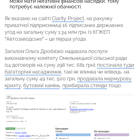
може мати негативні фінансові наслідки, тому
потребує належної обачності.
Як вказано на сайті
Clarity Project
, на рахунку
приватної підприємниці 16 підписаних державних
угод на загальну суму 1.34 млн грн. Із КГЖЕП
“Автозаводське” – це перша угода.
Загалом Ольга Дробязко надавала послуги
виконавчому комітету Омельницької сільської ради
(14 договорів на суму 298 тис. 681 грн):
постачала туди
багаторічні насадження
, такі як ялинка чи ялівець, на
загальну суму 49 тис. 500 грн,
продавала мармурову
крихту
,
бутовий камінь
,
прибирала стенди
тощо.