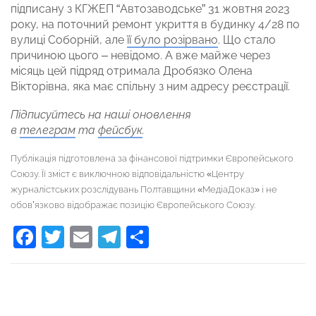
підписану з КГЖЕП “Автозаводське” 31 жовтня 2023
року, на поточний ремонт укриття в будинку 4/28 по
вулиці Соборній, але
її було розірвано
. Що стало
причиною цього – невідомо. А вже майже через
місяць цей підряд отримала Дробязко Олена
Вікторівна, яка має спільну з ним адресу реєстрації.
Підписуйтесь на наші оновлення
в
телеграм
та
фейсбук
.
Публікація підготовлена за фінансової підтримки Європейського
Союзу. Її зміст є виключною відповідальністю «Центру
журналістських розслідувань Полтавщини «МедіаДоказ» і не
обов’язково відображає позицію Європейського Союзу.
Facebook
Twitter
Email
Telegram
Поділитися