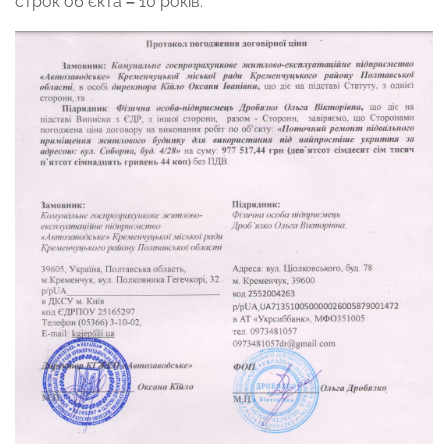
строк об’єкта
–
10 років.