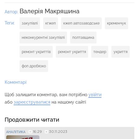
Валерія Макряшина
Автор:
Теги:
закупівлі
кгжеп
кжеп автозаводське
кременчук
неконкурентні закупівлі
полтавщина
ремонт укриттів
ремонт укриття
тендер
укриття
фоп дробязко
Коментарі
Щоб залишити коментар, вам потрібно
увійти
або
зареєструватися
на нашому сайті
Продовжити читати
16:29
30.11.2023
АНАЛІТИКА