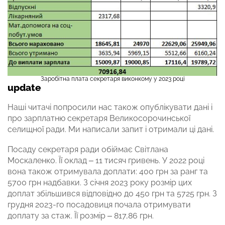
Заробітна плата секретаря виконкому у 2023 році
update
Наші читачі попросили нас також опублікувати дані і
про зарплатню секретаря Великосорочинської
селищної ради. Ми написали запит і отримали ці дані.
Посаду секретаря ради обіймає Світлана
Москаленко. Її оклад – 11 тисяч гривень. У 2022 році
вона також отримувала доплати: 400 грн за ранг та
5700 грн надбавки. З січня 2023 року розмір цих
доплат збільшився відповідно до 450 грн та 5725 грн. З
грудня 2023-го посадовиця почала отримувати
доплату за стаж. Її розмір – 817,86 грн.