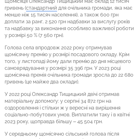
Щомісяця Олександр Тищицький має оклад 12 тисяч
гривень (
стандартний
для очільника громади, яка має
менше ніж 15 тисяч населення), а також 600 грн
доплати за ранг, 2 520 грн надбавки за вислугу років
та надбавку за виконання особливо важливої роботи
у розмірі 50 % (7 560 грн).
Голова села впродовж 2022 року отримував
щомісячну премію у розмірі посадового окладу. Крім
того, у листопаді йому дали премію до дня місцевого
самоврядування у розмірі 35 396 грн. У 2023 році
щомісячна премія очільника громади зросла до 22 680
гривень (це майже два оклади).
У 2022 році Олександр Тищицький двічі отримав
матеріальну допомогу: у серпні 34 872 грн на
оздоровлення і стільки ж у вересні на вирішення
соціально-побутових умов. Виплатили таку і в квітні
2023 року, щоправда більшу – 45 504 грн.
У середньому щомісячно сільський голова після