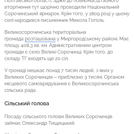
Полтавської області, адже до повномасштабного
вторгнення тут щорічно проводили Національний
Сорочинський ярмарок. Крім того, у 1809 році у цьому
селі народився письменник Микола Гоголь.
Великосорочинська територіальна
громада
розташована
у Миргородському районі. Має
площу 408,3 кв. км. Адміністративним центром
громади є село Великі Сорочинці. Крім того, до
складу ТГ входять ще 20 сіл.
У громаді мешкає понад 7 тисяч людей, з яких у
Великих Сорочинцях – приблизно 3 тисячі. Органом
місцевого самоврядування є Великосорочинська
сільська рада.
Сільський голова
Посаду сільського голови Великих Сорочинців
займає Олександр Тищицький.