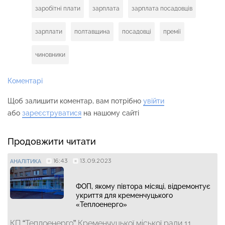
заробітні плати
зарплата
зарплата посадовців
зарплати
полтавщина
посадовці
премії
чиновники
Коментарі
Щоб залишити коментар, вам потрібно
увійти
або
зареєструватися
на нашому сайті
Продовжити читати
16:43
13.09.2023
АНАЛІТИКА
ФОП, якому півтора місяці, відремонтує
укриття для кременчуцького
«Теплоенерго»
КП “Теплоенерго” Кременчуцької міської ради 11