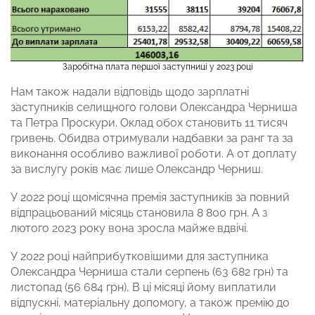
Заробітна плата першої заступниці у 2023 році
Нам також надали відповідь щодо зарплатні
заступників селищного голови Олександра Черниша
та Петра Проскури. Оклад обох становить 11 тисяч
гривень. Обидва отримували надбавки за ранг та за
виконання особливо важливої роботи. А от доплату
за вислугу років має лише Олександр Черниш.
У 2022 році щомісячна премія заступників за повний
відпрацьований місяць становила 8 800 грн. А з
лютого 2023 року вона зросла майже вдвічі.
У 2022 році найприбутковішими для заступника
Олександра Черниша стали серпень (63 682 грн) та
листопад (56 684 грн), В ці місяці йому виплатили
відпускні, матеріальну допомогу, а також премію до