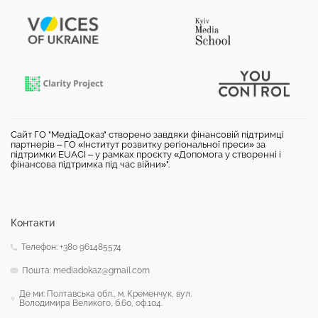
Сайт ГО "МедіаДоказ" створено завдяки фінансовій підтримці
партнерів – ГО «Інститут розвитку регіональної преси» за
підтримки EUACI – у рамках проєкту «Допомога у створенні і
фінансова підтримка під час війни»".
Контакти
Телефон: +380 961485574
Пошта: mediadokaz@gmail.com
Де ми: Полтавська обл., м. Кременчук, вул.
Володимира Великого, б.60, оф.104.