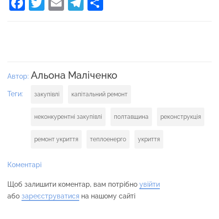
Facebook
Twitter
Email
Telegram
Поділитися
Альона Маліченко
Автор:
Теги:
закупівлі
капітальний ремонт
неконкурентні закупівлі
полтавщина
реконструкція
ремонт укриття
теплоенерго
укриття
Коментарі
Щоб залишити коментар, вам потрібно
увійти
або
зареєструватися
на нашому сайті