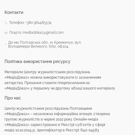
Контакти
Телефон: +380 961485574
Пошта: mediadokaz@gmail.com
Де ми: Полтавська обл., м. Кременчук, вул.
Володимира Великого, б.60, оф.104.
Політика використання ресурсу
Матеріали Центру журналістських розслідувань
«МедіаДоказ» можна використовувати із зазначенням
авторства. Прохання ставити гіперпосилання на
«МедіаДоказ» у першому чи другому абзаці вашого матеріалу.
Про нас
Центр журналістських розслідувань Полтавщини
«МедіаДоказ» – незалежна інформаційна агенція, створена
групою журналістів в червні 2022 року. Онлайн-медіа
«МедіаДоказ» зареєстровано в Реєстрі суб’єктів у сфері
медіа 10.10.2024 р., ідентифікатор в Реєстрі: R40-04583