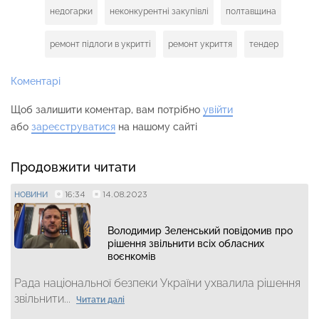
недогарки
неконкурентні закупівлі
полтавщина
ремонт підлоги в укритті
ремонт укриття
тендер
Коментарі
Щоб залишити коментар, вам потрібно
увійти
або
зареєструватися
на нашому сайті
Продовжити читати
16:34
14.08.2023
НОВИНИ
Володимир Зеленський повідомив про
рішення звільнити всіх обласних
воєнкомів
Рада національної безпеки України ухвалила рішення
звільнити...
Читати далі