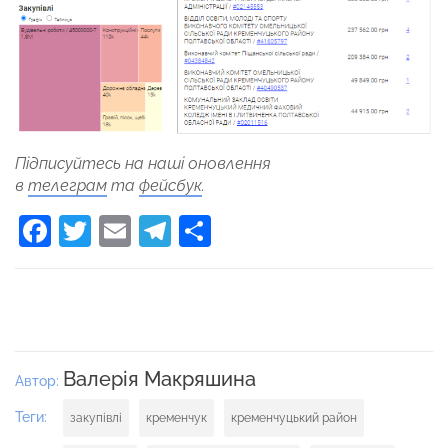
Підписуйтесь на наші оновлення
в
телеграм
та
фейсбук
.
Facebook
Twitter
Email
Telegram
Поділитися
Валерія Макряшина
Автор:
Теги:
закупівлі
кременчук
кременчуцький район