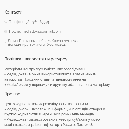
Контакти
Телефон: +380 961485574
Пошта: mediadokaz@gmail.com
Де ми: Полтавська обл., м. Кременчук, вул.
Володимира Великого, б.60, оф.104.
Політика використання ресурсу
Матеріали Центру журналістських розслідувань
«МедіаДоказ» можна використовувати із зазначенням
авторства. Прохання ставити гіперпосилання на
«МедіаДоказ» у першому чи другому абзаці вашого матеріалу.
Про нас
Центр журналістських розслідувань Полтавщини
«МедіаДоказ» – незалежна інформаційна агенція, створена
групою журналістів в червні 2022 року. Онлайн-медіа
«МедіаДоказ» зареєстровано в Реєстрі суб’єктів у сфері
медіа 10.10.2024 р., ідентифікатор в Реєстрі: R40-04583