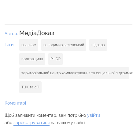
МедіаДоказ
Автор:
Теги:
воєнком
володимир зеленський
підозра
полтавщина
РНБО
територіальний центр комплектування та соціальної підтримки
ТЦК та сП
Коментарі
Щоб залишити коментар, вам потрібно
увійти
або
зареєструватися
на нашому сайті