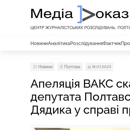
Новини
Аналітика
Розслідування
Фактчек
Про
Новини
Полтава
18.07.2023
Апеляція ВАКС с
депутата Полтавс
Дядика у справі 