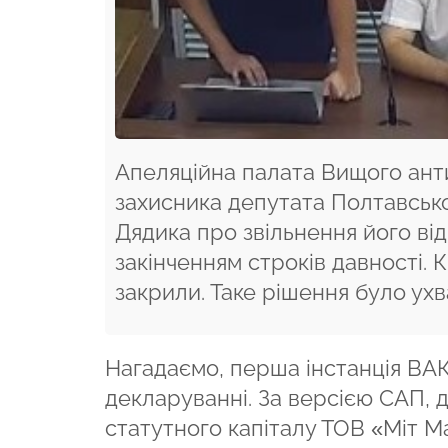
Апеляційна палата Вищого ант
захисника депутата Полтавсько
Дядика про звільнення його від 
закінченням строків давності.
закрили. Таке рішення було ухв
Нагадаємо, перша інстанція ВА
декларуванні. За версією САП, 
статутного капіталу ТОВ «Міт Ма