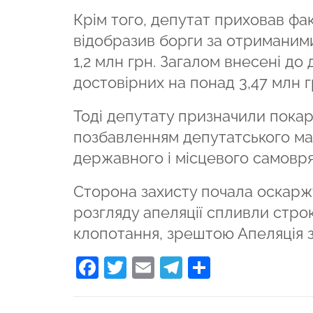
Крім того, депутат приховав фа
відобразив борги за отриманими
1,2 млн грн. Загалом внесені до 
достовірних на понад 3,47 млн г
Тоді депутату призначили покара
позбавленням депутатського ма
державного і місцевого самовр
Сторона захисту почала оскаржу
розгляду апеляції спливли строк
клопотання, зрештою Апеляція 
Facebook
Twitter
Email
Telegram
Поділити