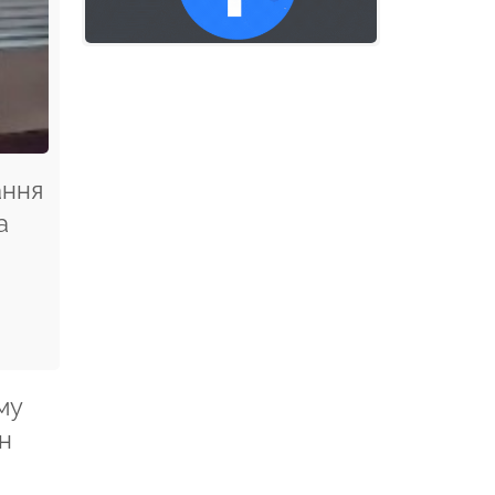
ання
а
му
н