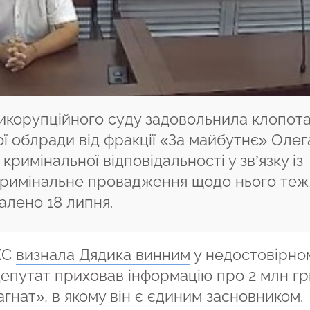
икорупційного суду задовольнила клопот
ї облради від фракції «За майбутнє» Олег
кримінальної відповідальності у зв’язку із
 Кримінальне провадження щодо нього теж
алено 18 липня.
КС
визнала Дядика винним
у недостовірно
депутат приховав інформацію про 2 млн гр
гнат», в якому він є єдиним засновником.