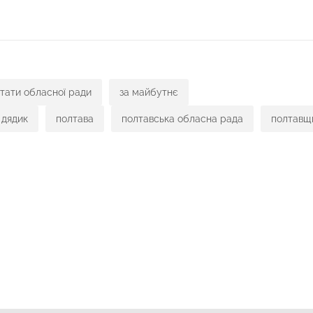
тати обласної ради
за майбутнє
 дядик
полтава
полтавська обласна рада
полтавщ