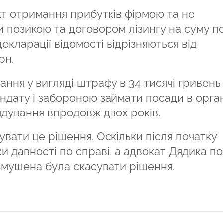
кт отримання прибутків фірмою та не
 позикою та договором лізингу на суму п
декларації відомості відрізняються від
рн.
ння у вигляді штрафу в 34 тисячі гривень 
ндату і забороною займати посади в орга
ядування впродовж двох років.
вати це рішення. Оскільки після початку
и давності по справі, а адвокат Дядика п
змушена була скасувати рішення.
ся