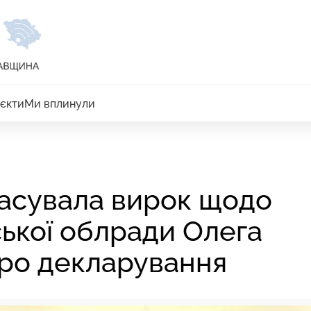
єкти
Ми вплинули
касувала вирок щодо
ької облради Олега
про декларування