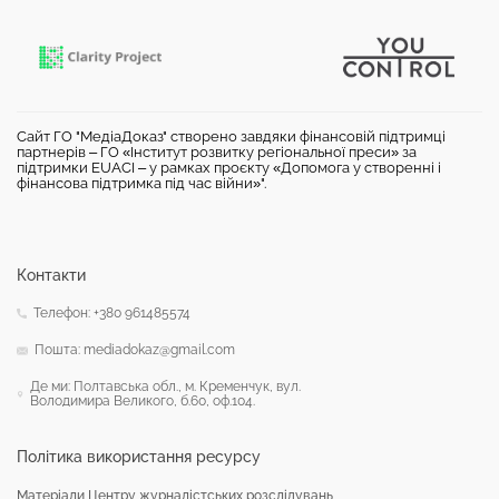
Сайт ГО "МедіаДоказ" створено завдяки фінансовій підтримці
партнерів – ГО «Інститут розвитку регіональної преси» за
підтримки EUACI – у рамках проєкту «Допомога у створенні і
фінансова підтримка під час війни»".
Контакти
Телефон: +380 961485574
Пошта: mediadokaz@gmail.com
Де ми: Полтавська обл., м. Кременчук, вул.
Володимира Великого, б.60, оф.104.
Політика використання ресурсу
Матеріали Центру журналістських розслідувань