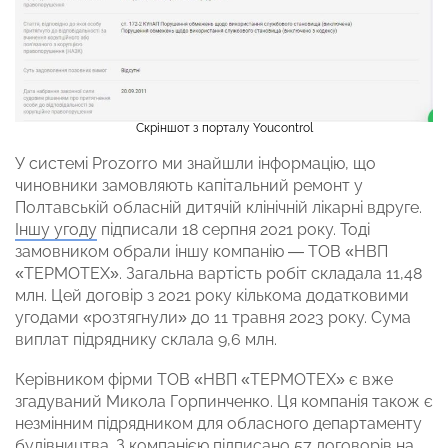
Скріншот з порталу Youcontrol
У системі Prozorro ми знайшли інформацію, що
чиновники замовляють капітальний ремонт у
Полтавській обласній дитячій клінічній лікарні вдруге.
Іншу угоду
підписали 18 серпня 2021 року. Тоді
замовником обрали іншу компанію — ТОВ «НВП
«ТЕРМОТЕХ». Загальна вартість робіт складала 11,48
млн. Цей договір з 2021 року кількома додатковими
угодами «розтягнули» до 11 травня 2023 року. Сума
виплат підряднику склала 9,6 млн.
Керівником фірми ТОВ «НВП «ТЕРМОТЕХ» є вже
згадуваний Микола Горпинченко. Ця компанія також є
незмінним підрядником для обласного департаменту
будівництва. З компанією підписано
57 договорів
на