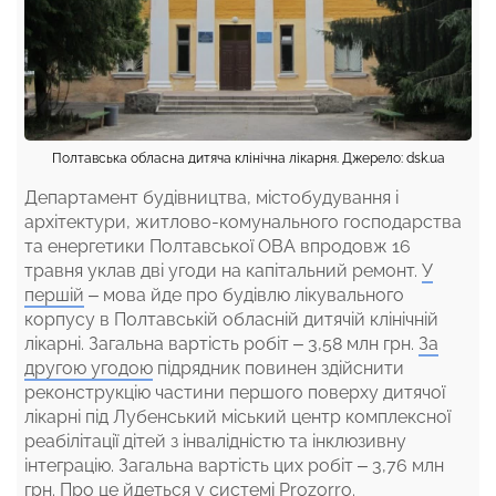
Полтавська обласна дитяча клінічна лікарня. Джерело: dsk.ua
Департамент будівництва, містобудування і
архітектури, житлово-комунального господарства
та енергетики Полтавської ОВА впродовж 16
травня уклав дві угоди на капітальний ремонт.
У
першій
– мова йде про будівлю лікувального
корпусу в Полтавській обласній дитячій клінічній
лікарні. Загальна вартість робіт – 3,58 млн грн.
За
другою угодою
підрядник повинен здійснити
реконструкцію частини першого поверху дитячої
лікарні під Лубенський міський центр комплексної
реабілітації дітей з інвалідністю та інклюзивну
інтеграцію. Загальна вартість цих робіт – 3,76 млн
грн. Про це йдеться у системі Prozorro.