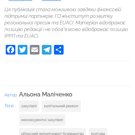
Ця публікація стала можливою завдяки фінансовій
підтримці партнерів: ГО «Інститут розвитку
регіональної преси» та EUACI. Матеріал відображає
позицію редакції і не обов’язково відображає позицію
ІРРП та EUACІ.
Facebook
Twitter
Email
Telegram
Поділитися
Альона Маліченко
Автор:
Теги:
закупівлі
капітальний ремонт
неконкурентні закупівлі
обласний департамент будівництва
полтава