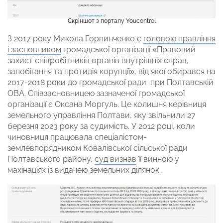
Скріншот з порталу Youcontrol
З 2017 року Микола Горпинченко є
головою правління
і засновником
громадської організації «Правовий
захист співробітників органів внутрішніх справ,
запобігання та протидія корупції», від якої обирався на
2017-2018 роки до громадської ради при Полтавській
ОВА. Співзасновницею зазначеної громадської
організації є Оксана Моргуль. Це колишня керівниця
земельного управління Полтави, яку звільнили 27
березня 2023 року за судимість. У 2012 році, коли
чиновниця працювала спеціалістом-
землевпорядником Ковалівської сільської ради
Полтавського району,
суд визнав
її винною у
махінаціях із видачею земельних ділянок.