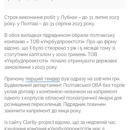
Строк виконання робіт у Лубнах – до 31 липня 2023
року, у Полтаві – до 31 серпня 2023 року.
В обох випадках підрядником обрали полтавську
компанію
–
ТОВ «Укрбудпроектсіті». Про цю фірму
відомо, що її було створено 1 рік і 5 місяців тому зі
статутним капіталом у 1000 гривень. ТОВ
«Укрбудпроектсіті» почало отримувати державні
замовлення з 2023 року.
Причому
перший тендер
був одразу на 108 млн грн.
Будівельний департамент Полтавської ОВА без торгів
уклав договір з компанією-новачком на капремонт
одного з корпусів обласної психіатричної лікарні для
розміщення переселенців. Підрядник повинен
закінчити капремонт до кінця року.
Із сайту Clarity-project відомо, що за недовгий час
існування компанія «Укрбудпроектсіті» має
5