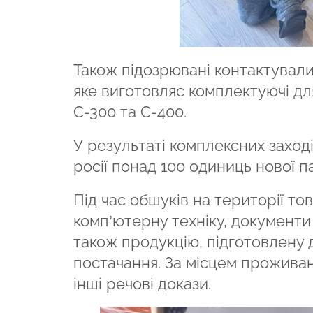
Також підозрювані контактувал
яке виготовляє комплектуючі дл
С-300 та С-400.
У результаті комплексних заход
росії понад 100 одиниць нової па
Під час обшуків на території 
комп’ютерну техніку, документи 
також продукцію, підготовлену
постачання. За місцем проживан
інші речові докази.