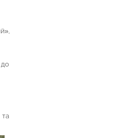
й»,
 до
 та