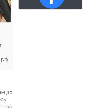
и
 рф.
ам до
есу
есора