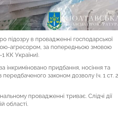
ро підозру в провадженні господарської
вною-агресором, за попередньою змовою
1-1 КК України).
ва інкриміновано придбання, носіння та
 передбаченого законом дозволу (ч. 1 ст. 
нальному провадженні триває. Слідчі дії
й області.
ся