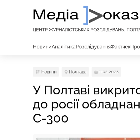
Новини
Аналітика
Розслідування
Фактчек
Про
Новини
Полтава
11.05.2023
У Полтаві викрит
до росії обладна
С-300