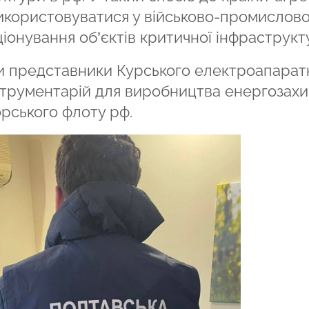
икористовуватися у військово-промислов
іонування об’єктів критичної інфраструкт
и представники Курського електроапарат
нструментарій для виробництва енергозах
орського флоту рф.