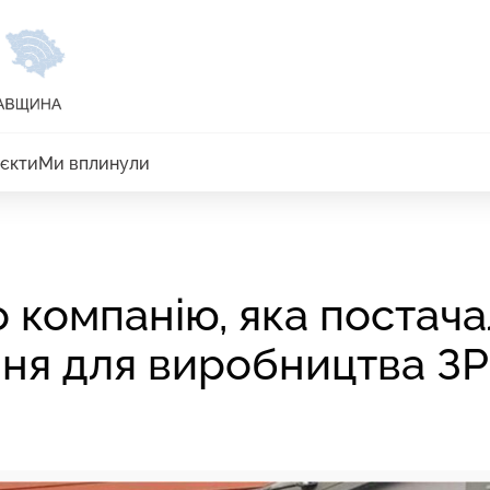
єкти
Ми вплинули
о компанію, яка постач
ння для виробництва З