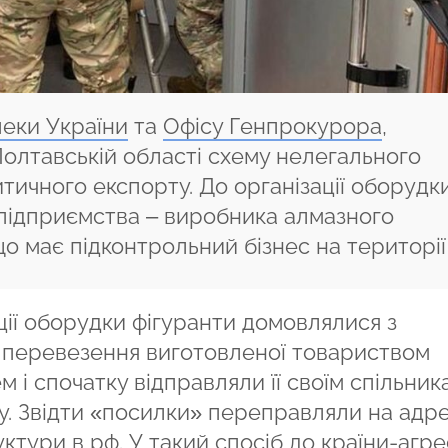
еки України
та
Офісу Генпрокурора
,
олтавській області схему нелегального
итичного експорту. До організації оборудк
 підприємства – виробника алмазного
що має підконтрольний бізнес на території
ції оборудки фігуранти домовлялися з
 перевезення виготовленої товариством
 і спочатку відправляли її своїм спільник
зу. Звідти «посилки» переправляли на адр
ктури в рф. У такий спосіб до країни-агр