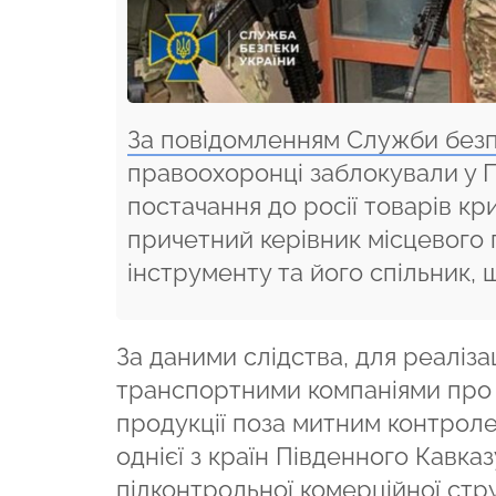
За повідомленням Служби безп
правоохоронці заблокували у П
постачання до росії товарів кр
причетний керівник місцевого
інструменту та його спільник, 
За даними слідства, для реаліза
транспортними компаніями про
продукції поза митним контролем
однієї з країн Південного Кавка
підконтрольної комерційної стру