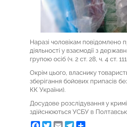
Наразі чоловікам повідомлено п
діяльності у взаємодії з держа
групою осіб (ч. 2 ст. 28, ч. 4 ст. 11
Окрім цього, власнику товарист
зберігання бойових припасів без
КК України).
Досудове розслідування у кримі
здійснюються УСБУ в Полтавські
Facebook
Twitter
Email
Telegram
Поділити