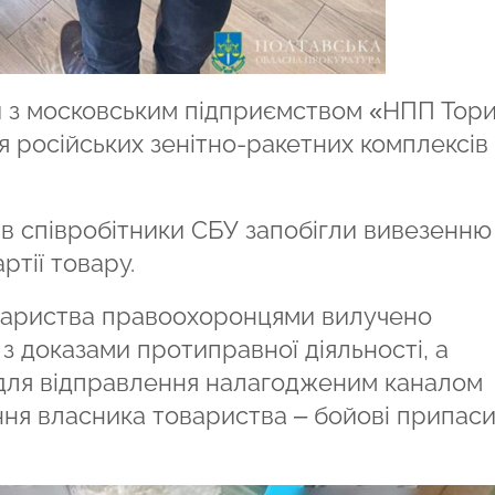
и з московським підприємством «НПП Тори
я російських зенітно-ракетних комплексів
ів співробітники СБУ запобігли вивезенню
ртії товару.
товариства правоохоронцями вилучено
з доказами протиправної діяльності, а
 для відправлення налагодженим каналом
ня власника товариства – бойові припаси