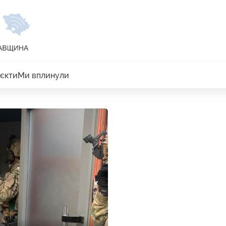
єкти
Ми вплинули