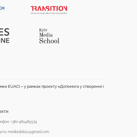
имки EUACI – у рамках проєкту «Допомога у створенні і
акти
ефон: +380 961485574
шта: mediadokaz@gmail.com