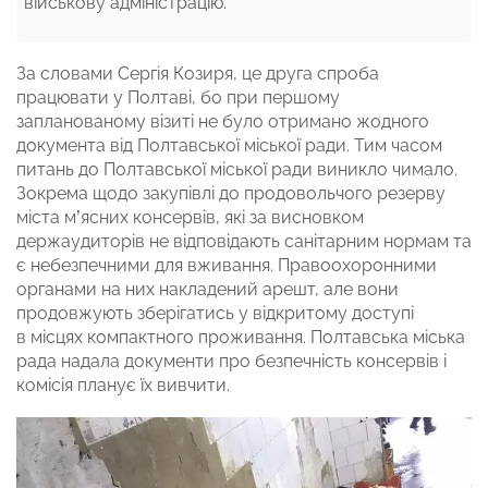
військову адміністрацію.
За словами Сергія Козиря, це друга спроба
працювати у Полтаві, бо при першому
запланованому візиті не було отримано жодного
документа від Полтавської міської ради. Тим часом
питань до Полтавської міської ради виникло чимало.
Зокрема щодо закупівлі до продовольчого резерву
міста м’ясних консервів, які за висновком
держаудиторів не відповідають санітарним нормам та
є небезпечними для вживання. Правоохоронними
органами на них накладений арешт, але вони
продовжують зберігатись у відкритому доступі
в місцях компактного проживання. Полтавська міська
рада надала документи про безпечність консервів і
комісія планує їх вивчити.