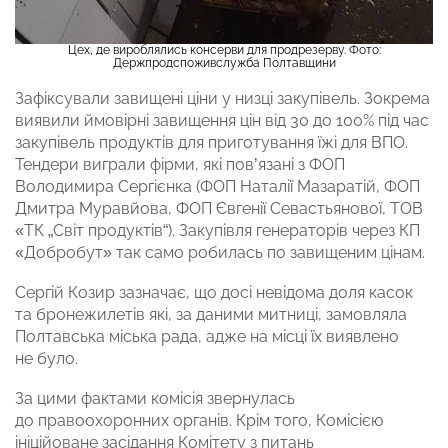
Цех, де вироблялись консерви для продрезерву. Фото:
Держпродспоживслужба Полтавщини
Зафіксували завищені ціни у низці закупівель. Зокрема
виявили ймовірні завищення цін від 30 до 100% під час
закупівель продуктів для приготування їжі для ВПО.
Тендери виграли фірми, які пов’язані з ФОП
Володимира Сергієнка (ФОП Наталії Мазаратій, ФОП
Дмитра Муравйова, ФОП Євгенії Севастьянової, ТОВ
«ТК „Світ продуктів“). Закупівля генераторів через КП
«Добробут» так само робилась по завищеним цінам.
Сергій Козир зазначає, що досі невідома доля касок
та бронежилетів які, за даними митниці, замовляла
Полтавська міська рада, адже на місці їх виявлено
не було.
За цими фактами комісія звернулась
до правоохоронних органів. Крім того, Комісією
ініційоване засідання Комітету з питань