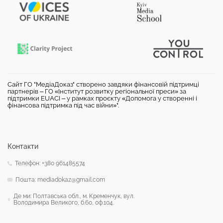
Сайт ГО "МедіаДоказ" створено завдяки фінансовій підтримці
партнерів – ГО «Інститут розвитку регіональної преси» за
підтримки EUACI – у рамках проєкту «Допомога у створенні і
фінансова підтримка під час війни»".
Контакти
Телефон: +380 961485574
Пошта: mediadokaz@gmail.com
Де ми: Полтавська обл., м. Кременчук, вул.
Володимира Великого, б.60, оф.104.