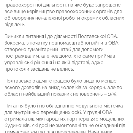
правоохоронної діяльності, на яке буде запрошене
все вище керівництво правоохоронних органів для
обговорення неналежної роботи окремих обласних
відділень.
Виникли питання і до діяльності Полтавської ОВА.
Зокрема, з початку повномасштабної війни в ОВА
створено гуманітарний штаб для допомоги
постраждалим, але невідомо, хто саме приймав
управлінські рішення і на якій підставі, адже
протоколи засідань не велись.
Полтавською адміністрацією було видано менше
всього дозволів на виїзд чоловіків за кордон, але по
області найбільший показник неповернень – 15%.
Питання було і по обладнанню модульного містечка
для внутрішньо переміщених осіб. У грудні ОВА
отримала від міжнародних партнерів 240 модульних
будиночків, які досі не змонтовані та не обладнані під
тимчасове житло для переселенців. Начальник