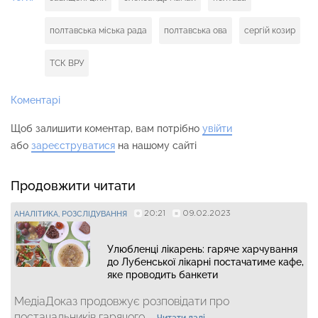
полтавська міська рада
полтавська ова
сергій козир
ТСК ВРУ
Коментарі
Щоб залишити коментар, вам потрібно
увійти
або
зареєструватися
на нашому сайті
Продовжити читати
20:21
09.02.2023
АНАЛІТИКА
РОЗСЛІДУВАННЯ
Улюбленці лікарень: гаряче харчування
до Лубенської лікарні постачатиме кафе,
яке проводить банкети
МедіаДоказ продовжує розповідати про
постачальників гарячого...