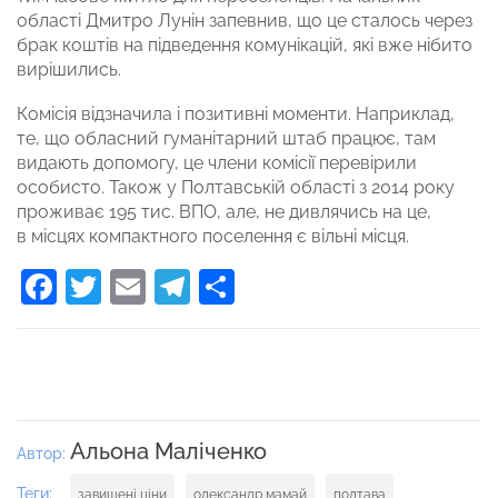
області Дмитро Лунін запевнив, що це сталось через
брак коштів на підведення комунікацій, які вже нібито
вирішились.
Комісія відзначила і позитивні моменти. Наприклад,
те, що обласний гуманітарний штаб працює, там
видають допомогу, це члени комісії перевірили
особисто. Також у Полтавській області з 2014 року
проживає 195 тис. ВПО, але, не дивлячись на це,
в місцях компактного поселення є вільні місця.
Facebook
Twitter
Email
Telegram
Поділитися
Альона Маліченко
Автор:
Теги:
завищені ціни
олександр мамай
полтава