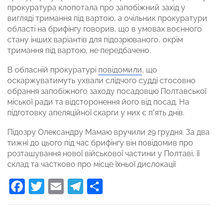
прокуратура клопотала про запобіжний захід у
вигляді тримання під вартою, а очільник прокуратури
області на брифінгу говорив, що в умовах воєнного
стану інших варіантів для підозрюваного, окрім
тримання під вартою, не передбачено.
В обласній прокуратурі
повідомили
, що
оскаржуватимуть ухвали слідчого судді стосовно
обрання запобіжного заходу посадовцю Полтавської
міської ради та відсторонення його від посад. На
підготовку апеляційної скарги у них є п’ять днів.
Підозру Олександру Мамаю вручили 29 грудня. За два
тижні до цього під час брифінгу він повідомив про
розташування нової військової частини у Полтаві, її
склад та частково про місце їхньої дислокації
Facebook
Twitter
Email
Telegram
Поділитися