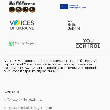
Сайт ГО "МедіаДоказ" створено завдяки фінансовій підтримці
партнерів – ГО «Інститут розвитку регіональної преси» за
підтримки EUACI – у рамках проєкту «Допомога у створенні і
фінансова підтримка під час війни»".
Контакти
Телефон: +380 961485574
Пошта: mediadokaz@gmail.com