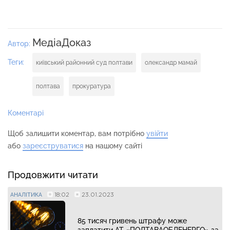
МедіаДоказ
Автор:
Теги:
київський районний суд полтави
олександр мамай
полтава
прокуратура
Коментарі
Щоб залишити коментар, вам потрібно
увійти
або
зареєструватися
на нашому сайті
Продовжити читати
18:02
23.01.2023
АНАЛІТИКА
85 тисяч гривень штрафу може
заплатити АТ «ПОЛТАВАОБЛЕНЕРГО» за