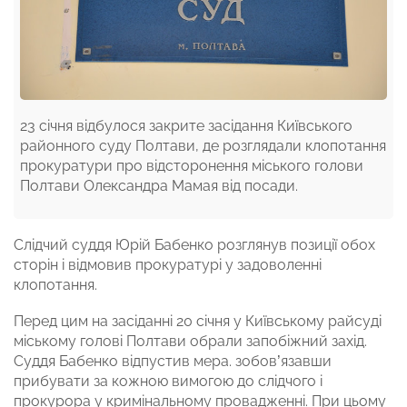
23 січня відбулося закрите засідання Київського
районного суду Полтави, де розглядали клопотання
прокуратури про відсторонення міського голови
Полтави Олександра Мамая від посади.
Слідчий суддя Юрій Бабенко розглянув позиції обох
сторін і відмовив прокуратурі у задоволенні
клопотання.
Перед цим на засіданні 20 січня у Київському райсуді
міському голові Полтави обрали запобіжний захід.
Суддя Бабенко відпустив мера. зобов’язавши
прибувати за кожною вимогою до слідчого і
прокурора у кримінальному провадженні. При цьому