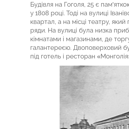
Будівля на Гоголя, 25 є пам’ятко
у 1808 році. Тоді на вулиці Іван
квартал, а на місці театру, який
ряди. На вулиці була низка при
кімнатами і магазинами, де торг
галантереєю. Двоповерховий буд
під готель і ресторан «Монголія»