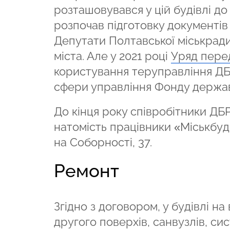
розташовувався у цій будівлі д
розпочав підготовку документів 
Депутати Полтавської міськрад
міста. Але у 2021 році
Уряд пере
користування теруправління ДБР
сфери управління Фонду держа
До кінця року співробітники ДБР
натомість працівники «Міськбудп
на Соборності, 37.
Ремонт
Згідно з договором, у будівлі на
другого поверхів, санвузлів, си