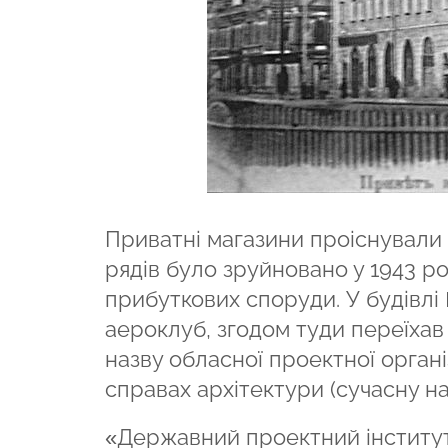
Приватні магазини проіснували д
рядів було зруйновано у 1943 ро
прибуткових споруди. У будівлі
аероклуб, згодом туди переїхав
назву обласної проектної органі
справах архітектури (сучасну наз
«Державний проектний інститу