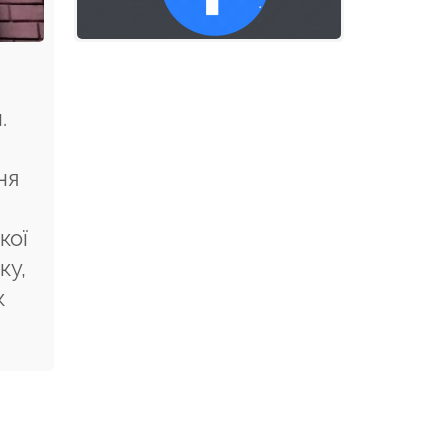
.
ня
кої
ку,
к