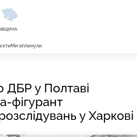
єкти
Ми вплинули
ю ДБР у Полтаві
а-фігурант
розслідувань у Харкові