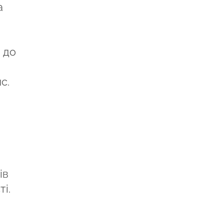
а
 до
с.
ів
і.