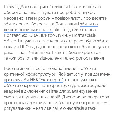
Після відбою повітряної тривоги Протиповітряна
оборона почала звітувати про роботу під час
масованої атаки росіян – повідомляють про десятки
збитих ракет. Зокрема на Полтавщині
збили до
десяти російських ракет
. Як повідомив голова
Полтавської ОВА Дмитро Лунін, у Полтавській
області влучань не зафіксовано. 15 ракет було збито
силами ППО над Дніпропетровською областю, 9 з 10
ракет – над Київщиною. Після відбою по регіонам
також розпочали відновлення електропостачання.
Росіяни знов цілеспрямовано цілили в об’єкти
критичної інфраструктури.
Як йдеться у повідомленні
пресслужби НЕК “Укренерго”
, після влучання в
об’єкти енергетичної інфраструктури, застосували
аварійні відключення світла для збалансування
системи й уникнення аварій. Диспетчери оператора
працюють над утриманням балансу в енергосистемі,
рятувальники – над ліквідацією наслідків атаки.