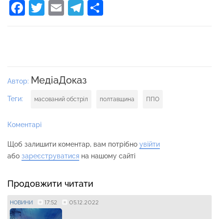
Facebook
Twitter
Email
Telegram
Поділитися
МедіаДоказ
Автор:
Теги:
масований обстріл
полтавщина
ППО
Коментарі
Щоб залишити коментар, вам потрібно
увійти
або
зареєструватися
на нашому сайті
Продовжити читати
17:52
05.12.2022
НОВИНИ