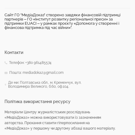
Сайт ГО "МедіаДоказ" створено завдяки фінансовій підтримці
партнерів – ГО «Інститут розвитку регіональної преси» за
підтримки EUACI – у рамках проєкту «Допомога у створенні і
фінансова підтримка під час війни»".
Контакти
Телефон: +380 961485574
Пошта: mediadokaz@gmail.com
Де ми: Полтавська обл., м. Кременчук, вул.
Володимира Великого, б.60, оф.104.
Політика використання ресурсу
Матеріали Центру журналістських розслідувань
«МедіаДоказ» можна використовувати із зазначенням
авторства. Прохання ставити гіперпосилання на
«МедіаДоказ» у першому чи другому абзаці вашого матеріалу.