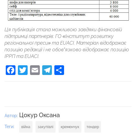
Ця публікація стала можливою завдяки фінансовій
підтримці партнерів: ГО «Інститут розвитку
регіональної преси» та EUACI. Матеріал відображає
позицію редакції і не обов’язково відображає позицію
ІРРП та EUACІ.
Facebook
Twitter
Email
Telegram
Поділитися
Цокур Оксана
Автор:
Теги:
війна
закупівлі
кременчук
тендер