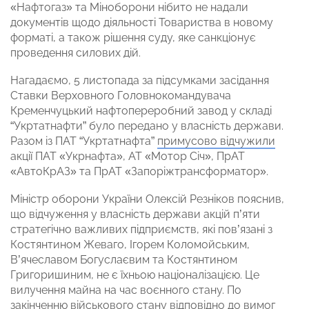
«Нафтогаз» та Міноборони нібито не надали
документів щодо діяльності Товариства в новому
форматі, а також рішення суду, яке санкціонує
проведення силових дій.
Нагадаємо, 5 листопада за підсумками засідання
Ставки Верховного Головнокомандувача
Кременчуцький нафтопереробний завод у складі
“Укртатнафти” було передано у власність держави.
Разом із ПАТ “Укртатнафта”
примусово відчужили
акції ПАТ «Укрнафта», АТ «Мотор Січ», ПрАТ
«АвтоКрАЗ» та ПрАТ «Запоріжтрансформатор».
Міністр оборони України Олексій Резніков пояснив,
що відчуження у власність держави акцій п’яти
стратегічно важливих підприємств, які пов’язані з
Костянтином Жеваго, Ігорем Коломойським,
В’ячеславом Богуслаєвим та Костянтином
Григоришиним, не є їхньою націоналізацією. Це
вилучення майна на час воєнного стану. По
закінченню військового стану відповідно до вимог