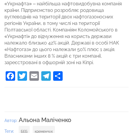
«Укрнафта» – найбільша нафтовидобувна компанія
країни. Підприємство розробляє родовища
вуглеводнів на території двох нафтогазоносних
регіонів України, в тому числі на території
Полтавської області. Компаніям Коломойського в
«Укрнафті» до відчуження на користь держави
належало близько 42% акцій. Державі в особі НАК
«Нафтогаз» до цього належали 50% плюс 1 акція.
Власниками інших 8 % акцій є три компанії,
зареєстровані в офшорній зоні на Кіпрі.
Facebook
Twitter
Email
Telegram
Поділитися
Альона Маліченко
Автор:
Теги:
БЕБ
кременчук