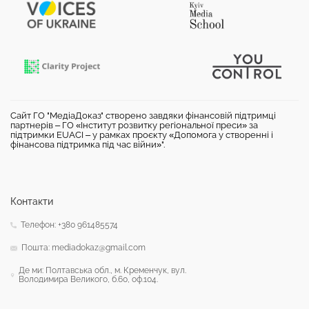
Сайт ГО "МедіаДоказ" створено завдяки фінансовій підтримці
партнерів – ГО «Інститут розвитку регіональної преси» за
підтримки EUACI – у рамках проєкту «Допомога у створенні і
фінансова підтримка під час війни»".
Контакти
Телефон: +380 961485574
Пошта: mediadokaz@gmail.com
Де ми: Полтавська обл., м. Кременчук, вул.
Володимира Великого, б.60, оф.104.