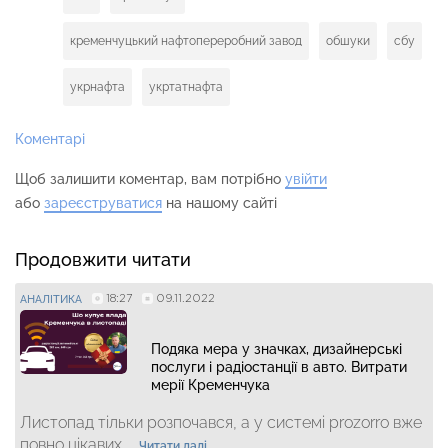
кременчуцький нафтопереробний завод
обшуки
сбу
укрнафта
укртатнафта
Коментарі
Щоб залишити коментар, вам потрібно
увійти
або
зареєструватися
на нашому сайті
Продовжити читати
18:27
09.11.2022
АНАЛІТИКА
Подяка мера у значках, дизайнерські
послуги і радіостанції в авто. Витрати
мерії Кременчука
Листопад тільки розпочався, а у системі prozorro вже
повно цікавих...
Читати далі