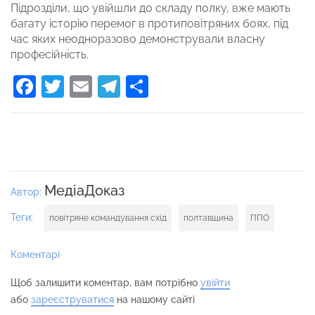
Підрозділи, що увійшли до складу полку, вже мають
багату історію перемог в протиповітряних боях, під
час яких неодноразово демонстрували власну
професійність.
Facebook
Twitter
Email
Telegram
Поділитися
МедіаДоказ
Автор:
Теги:
повітряне командування схід
полтавщина
ППО
Коментарі
Щоб залишити коментар, вам потрібно
увійти
або
зареєструватися
на нашому сайті