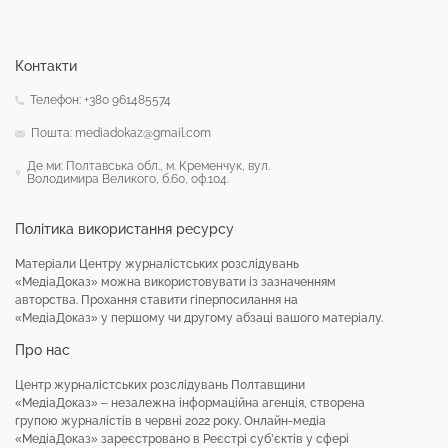
Контакти
Телефон: +380 961485574
Пошта: mediadokaz@gmail.com
Де ми: Полтавська обл., м. Кременчук, вул.
Володимира Великого, б.60, оф.104.
Політика використання ресурсу
Матеріали Центру журналістських розслідувань
«МедіаДоказ» можна використовувати із зазначенням
авторства. Прохання ставити гіперпосилання на
«МедіаДоказ» у першому чи другому абзаці вашого матеріалу.
Про нас
Центр журналістських розслідувань Полтавщини
«МедіаДоказ» – незалежна інформаційна агенція, створена
групою журналістів в червні 2022 року. Онлайн-медіа
«МедіаДоказ» зареєстровано в Реєстрі суб’єктів у сфері