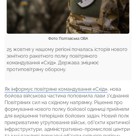
Фото: Полтавська ОВА
25 жовтня у нашому регіоні почалась історія нового
зенітного ракетного полку повітряного
командування «Схід». Держава зміцнює
протиповітряну оборону.
Як інформує повітряне командування «Схід»
, нова
бойова військова частина поповнила лави з’єднання
Повітряних сил на східному напрямку. Рішення про
формування нового полку бойової одиниці прийняли
для вирішення теперішніх бойових задач. Новий полк
прикриватиме угруповання військ, об’єкти критичної
інфраструктури, адміністративно-промислові центри
та інші важливі державні об’єкти східного регіону