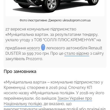
Фото ілюстративне. Джерело: ukrautoprom.com.ua
27 вересня комунальне підприємство
«Муніципальна варта», за результатами тендеру,
уклало угоду з ТОВ “СОЛЛІ ПЛЮС.КРЕМЕНЧУК” на
придбання
нового
легкового автомобіля Renault
DUSTER за 599 700 грн. Про це
стало відомо
з сайту
закупівель Prozorro.
Про замовника
«Муніципальна варта» – комунальне підприємство у
Кременчуці, створене в 2016 році. Спочатку КП
носило назву «Муніципальна поліція». У 2018-му його
перейменували, бо вийшов
Закон України про
Національну поліцію
, де вказано, що
використовувати найменування поліції або похідні від