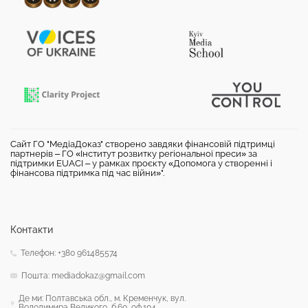
Сайт ГО "МедіаДоказ" створено завдяки фінансовій підтримці
партнерів – ГО «Інститут розвитку регіональної преси» за
підтримки EUACI – у рамках проєкту «Допомога у створенні і
фінансова підтримка під час війни»".
Контакти
Телефон: +380 961485574
Пошта: mediadokaz@gmail.com
Де ми: Полтавська обл., м. Кременчук, вул.
Володимира Великого, б.60, оф.104.