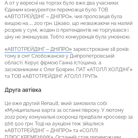
А от у вересні на торгах було вже два учасники.
Єдиним конкурентом переможця було ТОВ
«АВТОТРЕЙДІНГ – ДНІПРО», чия пропозиція була
вищою на… 200 грн. Цікаво, що незважаючи на малий
розрив у сумі, жоден із претендентів не торгувався і
ціну не зменшував. Тобто конкуренція була умовною.
«АВТОТРЕЙДІНГ – ДНІПРО»
зареєстроване 18 років
тому в смт Слобожанске у Дніпропетровській
області. Керує фірмою Ганна Істошина, а
засновниками є Олег Боярин, ПАТ «АТОЛЛ ХОЛДІНГ»
та ТОВ «АВТОТРЕЙДІНГ АТОЛЛ ГРУП».
Друга автівка
Це вже другий Renault, який замовила собі
«Муніципальна варта за останні півроку. У лютому
2022 року комунальні охоронці придбали кросовер за
566 500 грн. Тоді на аукціоні теж зійшлися
«АВТОТРЕЙДІНГ – ДНІПРО» та «СОЛЛІ
ПЛЮС.КРЕМЕНЧУК». Останній став переможцем,