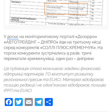
У
досьє
на моніторинговому порталі «Дозорро»
«АВТОТРЕЙДІНГ – ДНІПРО» йде на третьому місці
серед конкурентів «СОЛЛІ ПЛЮС.КРЕМЕНЧУК». На
торгах конкуренти зустрічались 9 разів, тричі
перемагали кременчуківці, один раз – дніпряни.
Ця публікація стала можливою завдяки фінансовій
підтримці партнерів: ГО «Інститут розвитку
регіональної преси» та EUACI. Матеріал відображає
позицію редакції і не обов’язково відображає позицію
ІРРП та EUACІ.
Facebook
Twitter
Email
Telegram
Поділитися