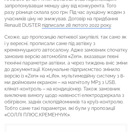
запропонувавши меншу ціну від конкурента. Того
разу різниця склала 500 грн. Під час аукціону жоден з
учасників ціну не знижував. Договір на придбання
Renault DUSTER
підписали 28 лютого 2022 року
.
Схоже, що пропозицію лютневої закупівлі, так само як
і у вересні, прописали саме під автівку з
кременчуцького автосалону. Адже замовник спочатку
замовив версію автомобіля «Zen», вказавши певні
технічні параметри автівки, а через тиждень вніс зміни
до документації. Комунальне підприємство змінило
версію із «Zen» на «Life», мультимедійну систему з 8-
ми дюймовим екраном – на магнітолу МР3 з USB,
клімат-контроль – на кондиціонер. Також замовник
виключив вимогу щодо наявності електродзеркала з
обігрівом, задніх склопідйомників та круїз-контролю.
Тобто саме такі параметри, які були у пропозиції
«СОЛЛІ ПЛЮС.КРЕМЕНЧУК».