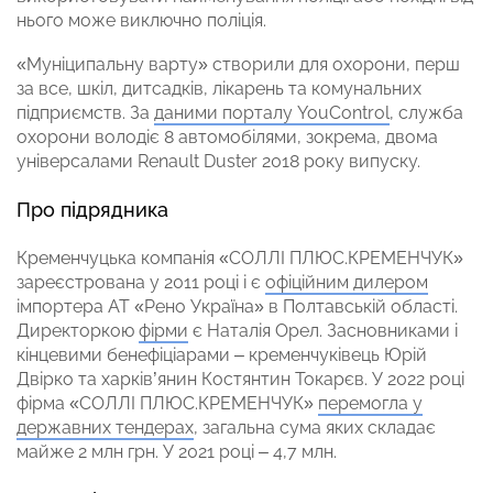
нього може виключно поліція.
«Муніципальну варту» створили для охорони, перш
за все, шкіл, дитсадків, лікарень та комунальних
підприємств. За
даними порталу YouControl
, служба
охорони володіє 8 автомобілями, зокрема, двома
універсалами Renault Duster 2018 року випуску.
Про підрядника
Кременчуцька компанія «СОЛЛІ ПЛЮС.КРЕМЕНЧУК»
зареєстрована у 2011 році і є
офіційним дилером
імпортера АТ «Рено Україна» в Полтавській області.
Директоркою
фірми
є Наталія Орел. Засновниками і
кінцевими бенефіціарами – кременчуківець Юрій
Двірко та харків’янин Костянтин Токарєв. У 2022 році
фірма «СОЛЛІ ПЛЮС.КРЕМЕНЧУК»
перемогла у
державних тендерах
, загальна сума яких складає
майже 2 млн грн. У 2021 році – 4,7 млн.