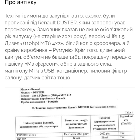
Про автівку
Технічні вимоги до закупівлі авто, схоже, були
прописані під Renault DUSTER, який запропонував
переможець. Замовник вказав не лише обов’язковий
рік випуску (не старіше 2021 року), версію «Life 1,5
Дизель (110hp) MT6 4×2», білий колір кросовера, а й
країну виробника – Румунію. Крім того, дизельний
двигун, об’ємом не більше 1461, покращену передню
підвіску «Макферсон», обігрів заднього скла,
магнітолу MP3 з USB, кондиціонер, пиловий фільтр
салону, датчик світла тощо.