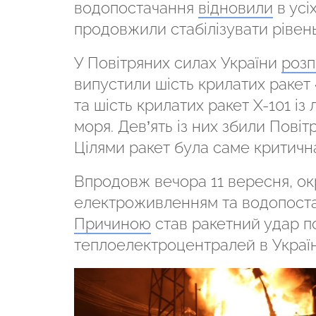
водопостачання
відновили
в усі
продовжили стабілізувати рівень
У Повітряних силах України
розп
випустили шість крилатих ракет «
та шість крилатих ракет Х-101 із 
моря. Дев’ять із них збили Повіт
Цілями ракет була саме критичн
Впродовж вечора 11 вересня, о
електроживленням та водопостач
Причиною
став ракетний удар 
теплоелектроцентралей в Україн