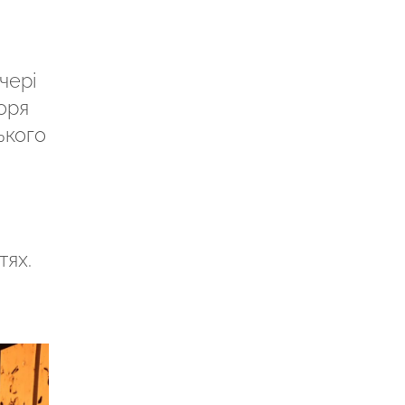
чері
оря
ького
тях.