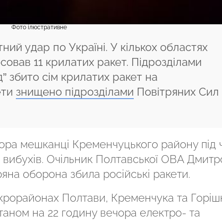
Фото ілюстративне
ний удар по Україні. У кількох областях
совав 11 крилатих ракет. Підрозділами
” збито сім крилатих ракет на
ети
знищено підрозділами
Повітряних Сил
чора мешканці Кременчуцького району під 
а вибухів. Очільник Полтавської ОВА Дмитр
ряна оборона збила російські ракети.
ікрорайонах Полтави, Кременчука та Горіш
Станом на 22 годину вечора електро- та