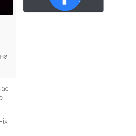
 на
час
о
ніх