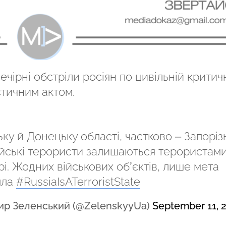
ечірні обстріли росіян по цивільній критич
стичним актом.
у й Донецьку області, частково – Запорізь
ійські терористи залишаються терористами
рі. Жодних військових обʼєктів, лише мета
пла
#RussiaIsATerroristState
ир Зеленський (@ZelenskyyUa)
September 11, 