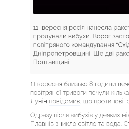
11 вересня росія нанесла ракет
пролунали вибухи. Ворог засто
повітряного командування “Схід
Дніпропетровщині. Ще дві рак
Полтавщині.
11 вересня близько 8 години ве
повітряної тривоги почули кільк
Лунін
повідомив
, що протиповіт
Одразу після вибухів у деяких м
Плавнів зникло світло та вода. 