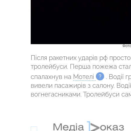
Фото
Після ракетних ударів рф просто
тролейбуси. Перша пожежа стал
спалахнув на
Мотелі
. Водії
вивели пасажирів з салону. Воді
вогнегасниками. Тролейбуси сам