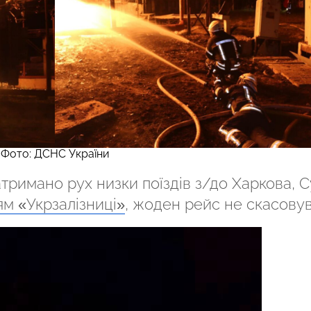
Фото: ДСНС України
атримано рух низки поїздів з/до Харкова, С
м «Укрзалізниці»
, жоден рейс не скасовув