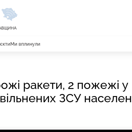
єкти
Ми вплинули
рожі ракети, 2 пожежі у
звільнених ЗСУ населе