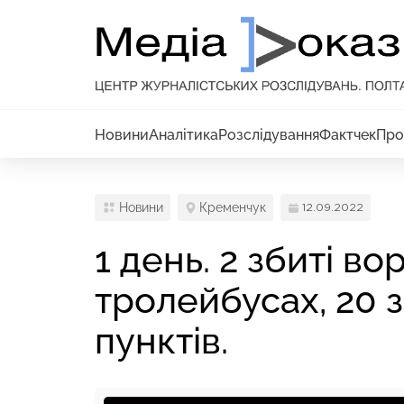
Новини
Аналітика
Розслідування
Фактчек
Про
Новини
Кременчук
12.09.2022
1 день. 2 збиті во
тролейбусах, 20 
пунктів.