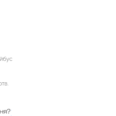
ейбус
тв.