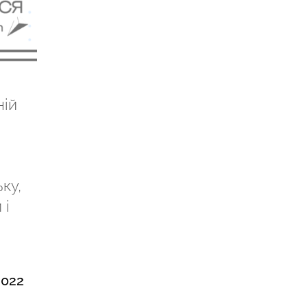
ній
ку,
 і
2022