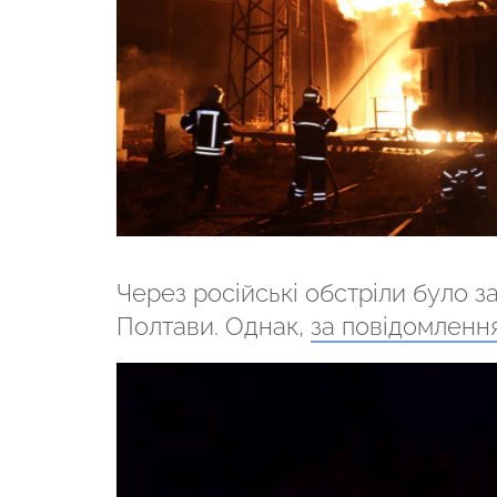
Через російські обстріли було з
Полтави. Однак,
за повідомлення