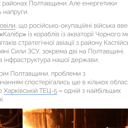
х районах Полтавщини. Але енергетики
 напруги.
овіли
, що російсько-окупаційні війська вве
Калібр» із кораблів із акваторії Чорного м
літаків стратегічної авіації з району Каспійс
ряні Сили ЗСУ, зокрема дві на Полтавщині.
а інфраструктура нашої держави.
крім Полтавщини, проблеми з
анням спостерігались ще в кількох облас
по
Харківській ТЕЦ-5
– одній з найбільших
і.