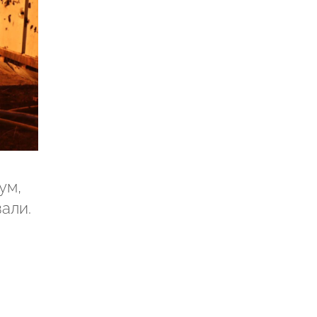
ум,
али.