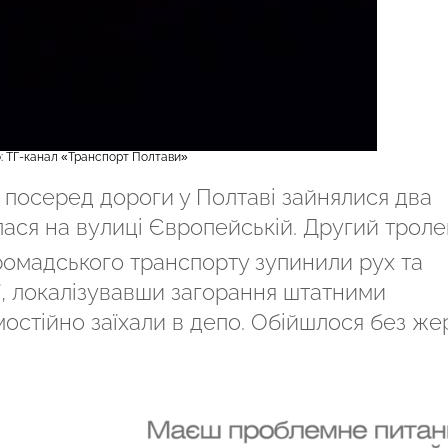
: ТГ-канал «Транспорт Полтави»
 посеред дороги у Полтаві зайнялися два
ася на вулиці Європейській. Другий трол
 громадського транспорту зупинили рух та
ї, локалізувавши загорання штатними
остійно заїхали в депо. Обійшлося без жер