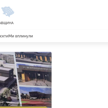
єкти
Ми вплинули