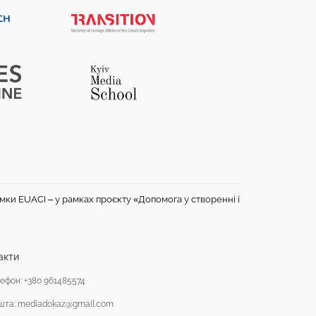
имки EUACI – у рамках проєкту «Допомога у створенні і
акти
ефон: +380 961485574
шта: mediadokaz@gmail.com