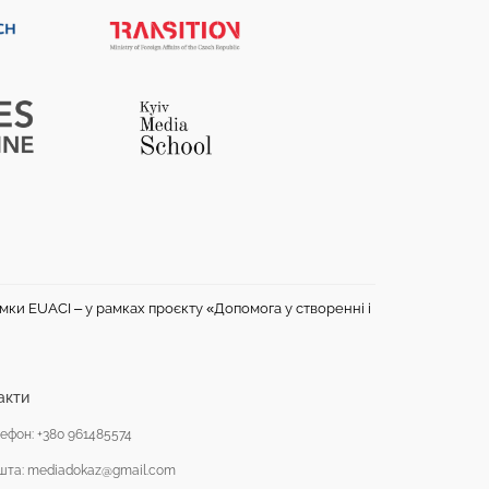
имки EUACI – у рамках проєкту «Допомога у створенні і
акти
ефон: +380 961485574
шта: mediadokaz@gmail.com