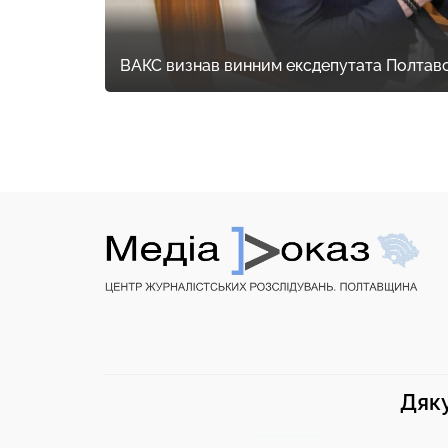
ВАКС визнав винним ексдепутата Полтавс
Дяку