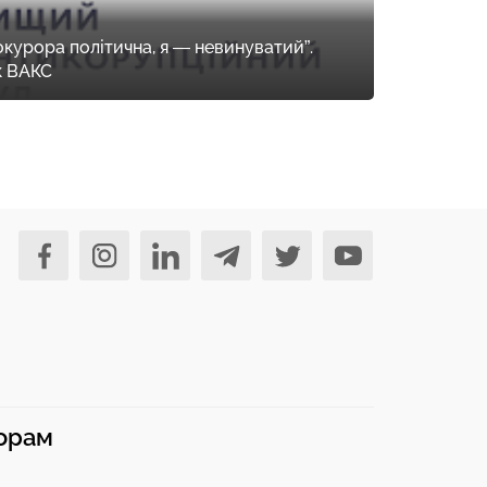
курора політична, я — невинуватий”.
к ВАКС
норам