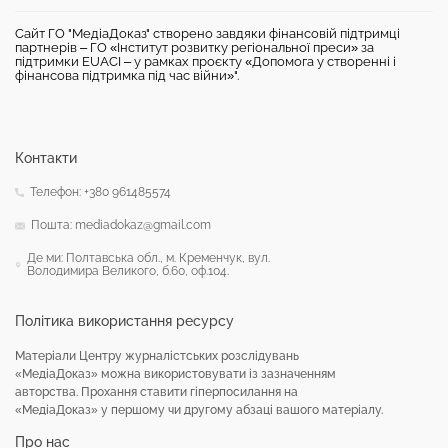
Сайт ГО "МедіаДоказ" створено завдяки фінансовій підтримці
партнерів – ГО «Інститут розвитку регіональної преси» за
підтримки EUACI – у рамках проєкту «Допомога у створенні і
фінансова підтримка під час війни»".
Контакти
Телефон: +380 961485574
Пошта: mediadokaz@gmail.com
Де ми: Полтавська обл., м. Кременчук, вул.
Володимира Великого, б.60, оф.104.
Політика використання ресурсу
Матеріали Центру журналістських розслідувань
«МедіаДоказ» можна використовувати із зазначенням
авторства. Прохання ставити гіперпосилання на
«МедіаДоказ» у першому чи другому абзаці вашого матеріалу.
Про нас