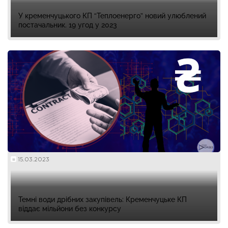
У кременчуцького КП “Теплоенерго” новий улюблений
постачальник. 19 угод у 2023
15.03.2023
Темні води дрібних закупівель: Кременчуцьке КП
віддає мільйони без конкурсу