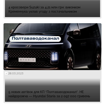
4 кросовери Suzuki за 4,21 млн грн: виконком
Кременчука уклав угоду з постачальником
28.03.2023
5 нових автівок для КП “Полтававодоканал”. НЕ
найдорожча — Hyundai Staria за 2 097 000 гривень