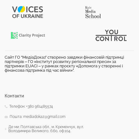
Сайт ГО "МедіаДоказ" створено завдяки фінансовій підтримці
партнерів – ГО «Інститут розвитку регіональної преси» за
підтримки EUACI – у рамках проєкту «Допомога у створенні і
фінансова підтримка під час війни»".
Контакти
Телефон: +380 961485574
Пошта: mediadokaz@gmail.com
Де ми: Полтавська обл., м. Кременчук, вул.
Володимира Великого, б.60, оф.104.