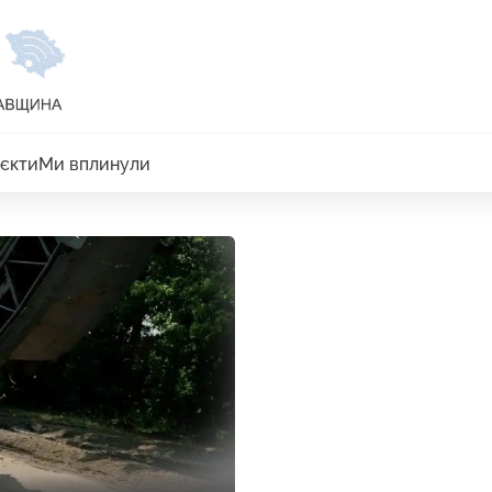
єкти
Ми вплинули