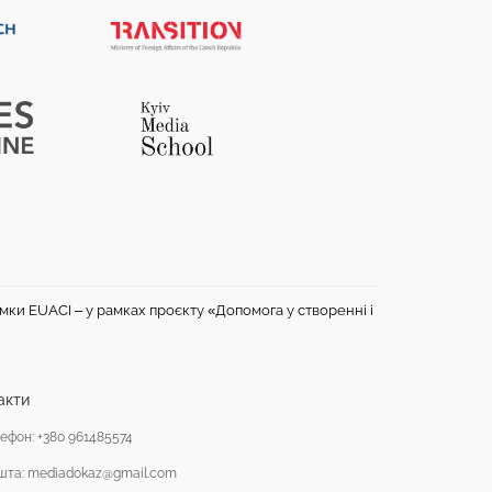
имки EUACI – у рамках проєкту «Допомога у створенні і
акти
ефон: +380 961485574
шта: mediadokaz@gmail.com