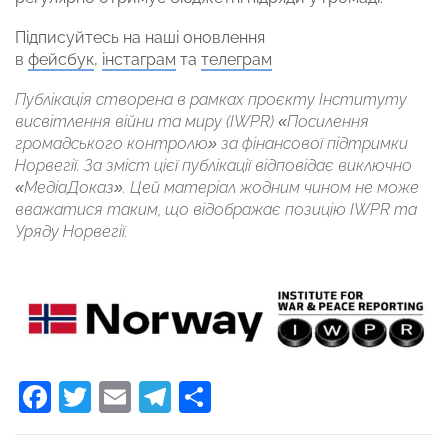
Підписуйтесь на наші оновлення
в
фейсбук
,
інстаграм
та
телеграм
Публікація створена в рамках проєкту Інституту
висвітлення війни та миру (IWPR) «Посилення
громадського контролю» за фінансової підтримки
Норвегії. За зміст цієї публікації відповідає виключно
«МедіаДоказ». Цей матеріал жодним чином не може
вважатися таким, що відображає позицію IWPR та
Уряду Норвегії.
Facebook
Twitter
Email
Telegram
Поділитися