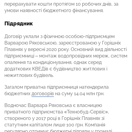
перерахувати кошти протягом 10 робочих днів, за
умови наявності бюджетного фінансування.
Підрядник
Договір уклали з фізичною особою-підприємцем
Варварою Ряховською, зареєстрованою у Горішніх
Плавнях у вересні 2020 року. Основний вид діяльності
підприємниці – монтаж водопровідних мереж, систем
опалення та кондиціонування, однак серед
додаткових КВЕДів є будівництво житлових і
нежитлових будівель.
Загалом приватна підприємниця натендерила
бюджетних
договорів
на суму 14.04 млн грн.
Водночас Варвара Ряховська є власницею
приватного підприємства «Технобуд-Сервіс»,
створеного у 2017 році в Горішніх Плавнях зі
статутним капіталом лише 100 грн. Компанія
регулярно отримує бюджетні підряди у громаді.