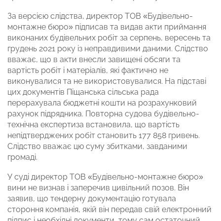
За версією слідства, директор ТОВ «Будівельно-
монтажне бюро» підписав та видав акти приймання
виконаних будівельних робіт за серпень, вересень та
грудень 2021 року із неправдивими даними. Слідство
вважає, що в акти внесли завищені обсяги та
вартість робіт і матеріалів, які фактично не
виконувалися та не використовувалися. На підставі
цих документів Піщанська сільська рада
перерахувала бюджетні кошти на розрахунковий
рахунок підрядника. Повторна судова будівельно-
технічна експертиза встановила, що вартість
непідтверджених робіт становить 177 858 гривень.
Слідство вважає цю суму збитками, завданими
громаді.
У суді директор ТОВ «Будівельно-монтажне бюро»
вини не визнав і заперечив цивільний позов. Він
заявив, що тендерну документацію готувала
стороння компанія, якій він передав свій електронний
підпис і необхідні документи, тому сам остаточний