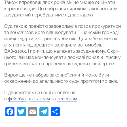
Також впродовж двох років він не зможе обіймати
керівні посади. До набрання вироком законної сили
засуджений перебуватиме під заставою.
Суд також повністю задовольнив позов прокуратури
та зобов’язав його відшкодувати Піщанській громаді
майже 154 тисячі гривень збитків. Для забезпечення
стягнення під арештом залишили автомобіль
ВАЗ-21061 і причіп, що належать засудженому. Окрім
цього, він має компенсувати державі понад 81 тисячу
гривень витрат на проведення судових експертиз.
Вирок ще не набрав законної сили й може бути
оскаржений до апеляційного суду протягом 30 днів.
Підписуйтесь на наші оновлення
в
фейсбук
,
інстаграм
та
телеграм
Facebook
Twitter
Email
Telegram
Поділитися