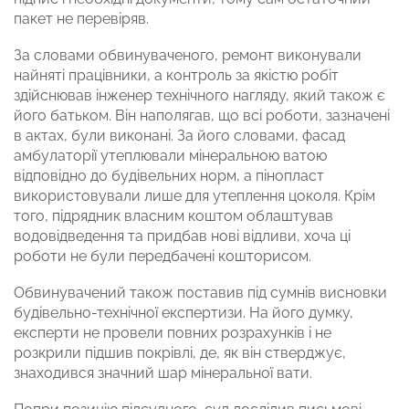
пакет не перевіряв.
За словами обвинуваченого, ремонт виконували
найняті працівники, а контроль за якістю робіт
здійснював інженер технічного нагляду, який також є
його батьком. Він наполягав, що всі роботи, зазначені
в актах, були виконані. За його словами, фасад
амбулаторії утеплювали мінеральною ватою
відповідно до будівельних норм, а пінопласт
використовували лише для утеплення цоколя. Крім
того, підрядник власним коштом облаштував
водовідведення та придбав нові відливи, хоча ці
роботи не були передбачені кошторисом.
Обвинувачений також поставив під сумнів висновки
будівельно-технічної експертизи. На його думку,
експерти не провели повних розрахунків і не
розкрили підшив покрівлі, де, як він стверджує,
знаходився значний шар мінеральної вати.