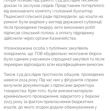
Попри позицію підсудного, суд дослідив письмові
докази та заслухав свідків. Представник потерпілого
від виконавчого комітету і головний бухгалтер
Піщанської сільської ради підтвердили, що кошти на
ремонт були виділені у вигляді державної субвенції,
після проведення тендеру акти виконаних робіт
підписав сільський голова, а оплату підряднику
здійснили через органи Казначейства.
Уповноважена особа з публічних закупівель
повідомила, що ТОВ «Будівельно-монтажне бюро»
було єдиним учасником спрощеної закупівлі та після
перевірки відповідало всім кваліфікаційним вимогам.
Також суд дослідив протоколи обшуків, проведених
навесні 2024 року. Під час них у фігурантів справи
вилучили документацію з підписами директора
товариства. Крім того, були вивчені матеріали
кримінального провадження, відкритого у березні
2023 року за фактом привласнення бюджетних
коштів, до якого згодом додали обвинувачення у