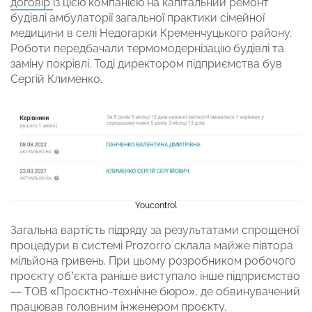
договір
із цією компанією на капітальний ремонт
будівлі амбулаторії загальної практики сімейної
медицини в селі Недогарки Кременчуцького району.
Роботи передбачали термомодернізацію будівлі та
заміну покрівлі. Тоді директором підприємства був
Сергій Клименко.
Youcontrol
Загальна вартість підряду за результатами спрощеної
процедури в системі Prozorro склала майже півтора
мільйона гривень. При цьому розробником робочого
проєкту об’єкта раніше виступало інше підприємство
— ТОВ «Проєктно-технічне бюро», де обвинувачений
працював головним інженером проєкту.