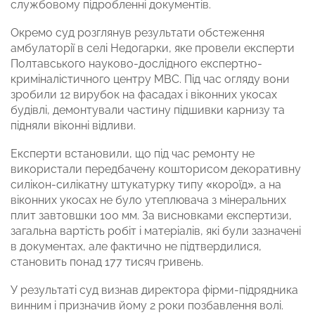
службовому підробленні документів.
Окремо суд розглянув результати обстеження
амбулаторії в селі Недогарки, яке провели експерти
Полтавського науково-дослідного експертно-
криміналістичного центру МВС. Під час огляду вони
зробили 12 вирубок на фасадах і віконних укосах
будівлі, демонтували частину підшивки карнизу та
підняли віконні відливи.
Експерти встановили, що під час ремонту не
використали передбачену кошторисом декоративну
силікон-силікатну штукатурку типу «короїд», а на
віконних укосах не було утеплювача з мінеральних
плит завтовшки 100 мм. За висновками експертизи,
загальна вартість робіт і матеріалів, які були зазначені
в документах, але фактично не підтвердилися,
становить понад 177 тисяч гривень.
У результаті суд визнав директора фірми-підрядника
винним і призначив йому 2 роки позбавлення волі.