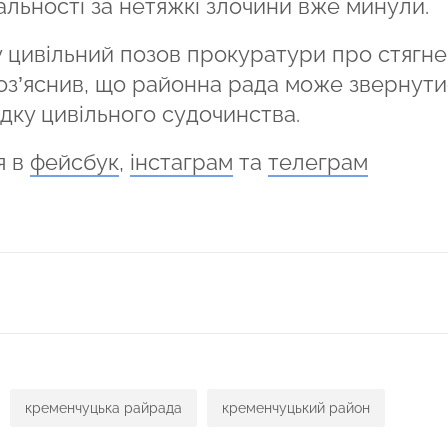
альності за нетяжкі злочини вже минули.
у цивільний позов прокуратури про стягн
роз’яснив, що районна рада може звернути
дку цивільного судочинства.
я в
фейсбук
,
інстаграм
та
телеграм
ся
кременчуцька райрада
кременчуцький район