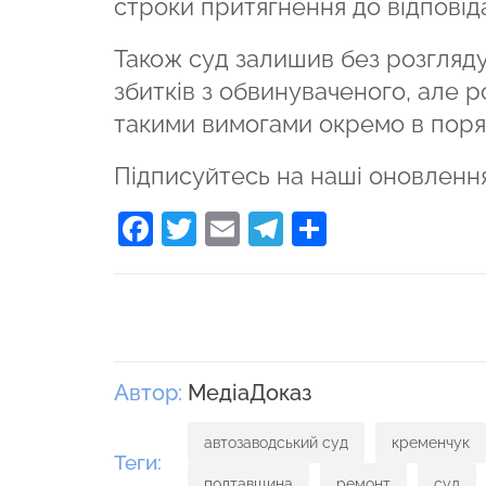
строки притягнення до відповід
Також суд залишив без розгляд
збитків з обвинуваченого, але 
такими вимогами окремо в поря
Підписуйтесь на наші оновленн
Facebook
Twitter
Email
Telegram
Поділити
Автор:
МедіаДоказ
автозаводський суд
кременчук
Теги:
полтавщина
ремонт
суд