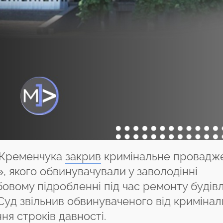
 Кременчука
закрив
кримінальне провадж
 якого обвинувачували у заволодінні
вому підробленні під час ремонту будівл
Суд звільнив обвинуваченого від кримінал
ня строків давності.