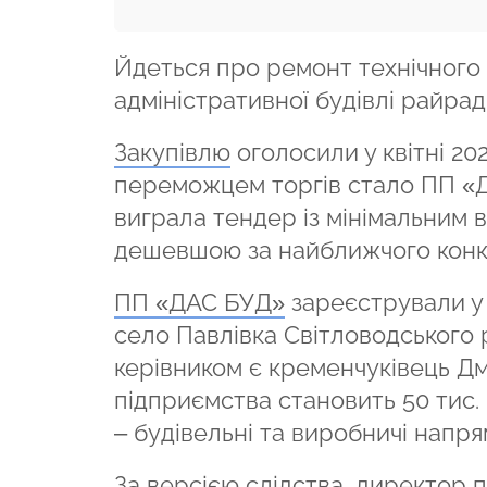
Йдеться про ремонт технічного п
адміністративної будівлі райрад
Закупівлю
оголосили у квітні 202
переможцем торгів стало ПП «ДА
виграла тендер із мінімальним в
дешевшою за найближчого конк
ПП «ДАС БУД»
зареєстрували у 
село Павлівка Світловодського р
керівником є кременчуківець Д
підприємства становить 50 тис. 
– будівельні та виробничі напр
За версією слідства
, директор 