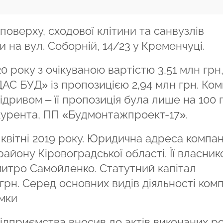
оверху, сходової клітини та санвузлів
и на вул. Соборній, 14/23 у Кременчуці.
0 року з очікуваною вартістю 3,51 млн грн,
С БУД» із пропозицією 2,94 млн грн. Ком
ідривом – її пропозиція була лише на 100 
урента, ПП «Будмонтажпроект-17».
квітні 2019 року. Юридична адреса компані
айону Кіровоградської області. Її власнико
митро Самойленко. Статутний капітал
грн. Серед основних видів діяльності комп
ямки
підприємства вносив до актів виконаних ро