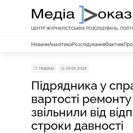
Новини
Аналітика
Розслідування
Фактчек
Про
Новини
29.05.2026
Підрядника у спр
вартості ремонту
звільнили від від
строки давності