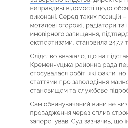
неправдиві відомості щодо обсяг
виконані. Серед таких позицій –
металеві огорожі, радіатори та
ймовірного завищення, підтвер
експертизами, становила 247,7 т
Слідство вважало, що на підстав
Кременчуцька районна рада пер
стосувалася робіт, які фактичн
статтями про заволодіння май
становищем та службове підро
Сам обвинувачений вини не визн
провадження через сплив строк
заперечував. Суд зазначив, що ін