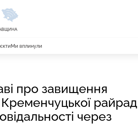
єкти
Ми вплинули
аві про завищення
 Кременчуцької райра
повідальності через