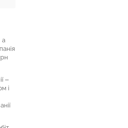
 а
панія
грн
ї –
м і
анії
біт