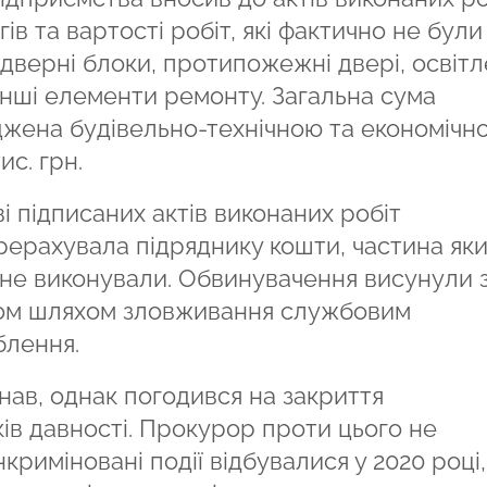
ів та вартості робіт, які фактично не були
 дверні блоки, протипожежні двері, освітл
 інші елементи ремонту. Загальна сума
джена будівельно-технічною та економічн
ис. грн.
і підписаних актів виконаних робіт
ерахувала підряднику кошти, частина яки
о не виконували. Обвинувачення висунули 
ном шляхом зловживання службовим
блення.
ав, однак погодився на закриття
ів давності. Прокурор проти цього не
криміновані події відбувалися у 2020 році,