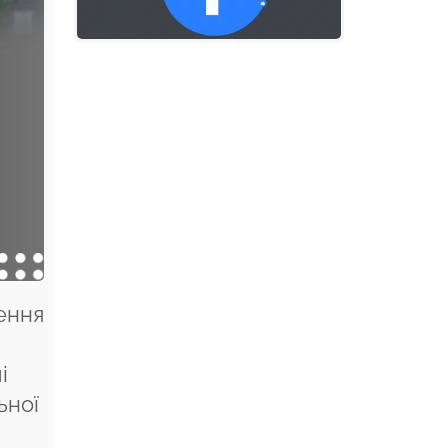
ення
і
ьної