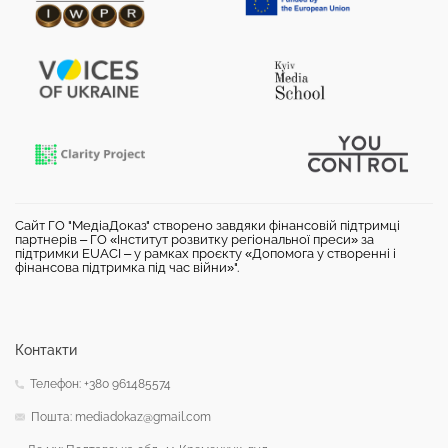
Сайт ГО "МедіаДоказ" створено завдяки фінансовій підтримці
партнерів – ГО «Інститут розвитку регіональної преси» за
підтримки EUACI – у рамках проєкту «Допомога у створенні і
фінансова підтримка під час війни»".
Контакти
Телефон: +380 961485574
Пошта: mediadokaz@gmail.com