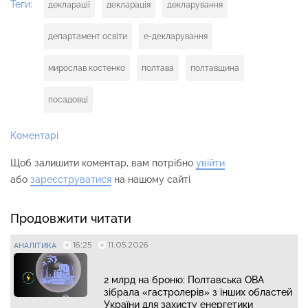
Теги:
декларації
декларація
декларування
департамент освіти
е-декларування
мирослав костенко
полтава
полтавщина
посадовці
Коментарі
Щоб залишити коментар, вам потрібно
увійти
або
зареєструватися
на нашому сайті
Продовжити читати
16:25
11.05.2026
АНАЛІТИКА
2 млрд на броню: Полтавська ОВА
зібрала «гастролерів» з інших областей
України для захисту енергетики