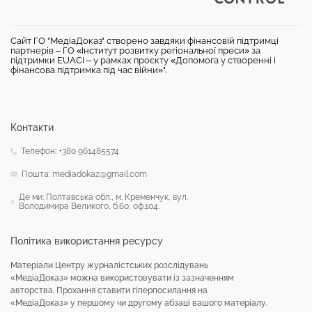
Сайт ГО "МедіаДоказ" створено завдяки фінансовій підтримці
партнерів – ГО «Інститут розвитку регіональної преси» за
підтримки EUACI – у рамках проєкту «Допомога у створенні і
фінансова підтримка під час війни»".
Контакти
Телефон: +380 961485574
Пошта: mediadokaz@gmail.com
Де ми: Полтавська обл., м. Кременчук, вул.
Володимира Великого, б.60, оф.104.
Політика використання ресурсу
Матеріали Центру журналістських розслідувань
«МедіаДоказ» можна використовувати із зазначенням
авторства. Прохання ставити гіперпосилання на
«МедіаДоказ» у першому чи другому абзаці вашого матеріалу.