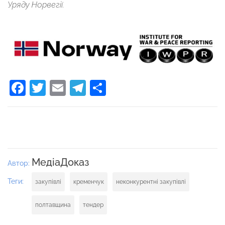
Уряду Норвегії.
Facebook
Twitter
Email
Telegram
Поділитися
МедіаДоказ
Автор:
Теги:
закупівлі
кременчук
неконкурентні закупівлі
полтавщина
тендер