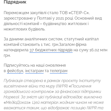
Підрядник
Переможцем закупівлі стало ТОВ «СТЕІР-С»,
зареєстроване у Полтаві у 2021 році. Основний вид
діяльності компанії – будівництво житлових і
нежитлових будівель.
За даними аналітичних систем, статутний капітал
компанії становить 1 тис. грн.Загалом фірма
натендерила
37 бюджетних підрядів
на суму 16,02 млн
грн.
Підписуйтесь на наші оновлення
в
фейсбук
,
інстаграм
та
телеграм
Публікація створена в рамках проєкту Інституту
висвітлення війни та миру (IWPR) «Посилення
громадського контролю» за фінансової підтримки
Норвегії. За зміст цієї публікації відповідає виключно
«МедіаДоказ». Цей матеріал жодним чином не може
вважатися таким, що відображає позицію IWPR та