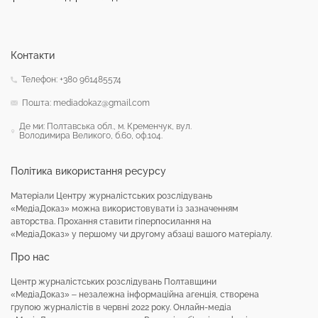
Контакти
Телефон: +380 961485574
Пошта: mediadokaz@gmail.com
Де ми: Полтавська обл., м. Кременчук, вул.
Володимира Великого, б.60, оф.104.
Політика використання ресурсу
Матеріали Центру журналістських розслідувань
«МедіаДоказ» можна використовувати із зазначенням
авторства. Прохання ставити гіперпосилання на
«МедіаДоказ» у першому чи другому абзаці вашого матеріалу.
Про нас
Центр журналістських розслідувань Полтавщини
«МедіаДоказ» – незалежна інформаційна агенція, створена
групою журналістів в червні 2022 року. Онлайн-медіа