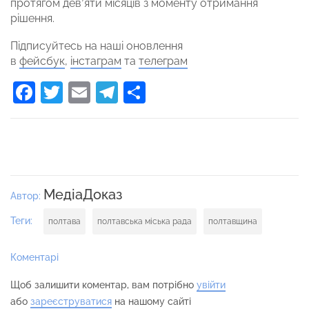
протягом дев’яти місяців з моменту отримання
рішення.
Підписуйтесь на наші оновлення
в
фейсбук
,
інстаграм
та
телеграм
Facebook
Twitter
Email
Telegram
Поділитися
МедіаДоказ
Автор:
Теги:
полтава
полтавська міська рада
полтавщина
Коментарі
Щоб залишити коментар, вам потрібно
увійти
або
зареєструватися
на нашому сайті