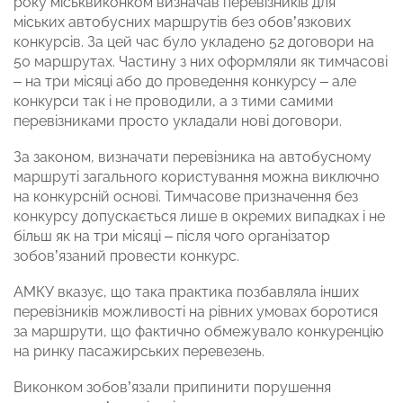
року міськвиконком визначав перевізників для
міських автобусних маршрутів без обов’язкових
конкурсів. За цей час було укладено 52 договори на
50 маршрутах. Частину з них оформляли як тимчасові
– на три місяці або до проведення конкурсу – але
конкурси так і не проводили, а з тими самими
перевізниками просто укладали нові договори.
За законом, визначати перевізника на автобусному
маршруті загального користування можна виключно
на конкурсній основі. Тимчасове призначення без
конкурсу допускається лише в окремих випадках і не
більш як на три місяці – після чого організатор
зобов’язаний провести конкурс.
АМКУ вказує, що така практика позбавляла інших
перевізників можливості на рівних умовах боротися
за маршрути, що фактично обмежувало конкуренцію
на ринку пасажирських перевезень.
Виконком зобов’язали припинити порушення