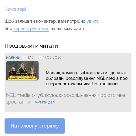
Коментарі
Щоб залишити коментар, вам потрібно
увійти
або
зареєструватися
на нашому сайті
Продовжити читати
17:54
17.03.2026
НОВИНИ
Масаж, комунальні контракти і депутат
облради: розслідування NGL.media про
енергопостачальника Полтавщини
NGL.media опублікувало розслідування про стрімке
зростання...
Читати далі
На головну сторінку