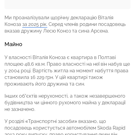
Ми проаналізували щорічну декларацію Віталія
Коноза
за 2025 рік.
Серед членів родини посадовець
вказав дружину Лесю Коноз та сина Арсена.
Майно
У власності Віталія Коноза є квартира в Полтаві
площею 48,6 кв.м. Право власності на неї він набув ще
у 2004 році. Вартість житла на момент набуття права
становила 16 229 грн. У цій квартирі також
проживають його дружина та син.
Інших об’єктів нерухомості, а також незавершеного
будівництва чи цінного рухомого майна у декларації
не зазначено.
У розділі «Транспортні засоби» вказано, що
посадовець користується автомобілем Skoda Rapid
2013 року випуску, право користування яким він