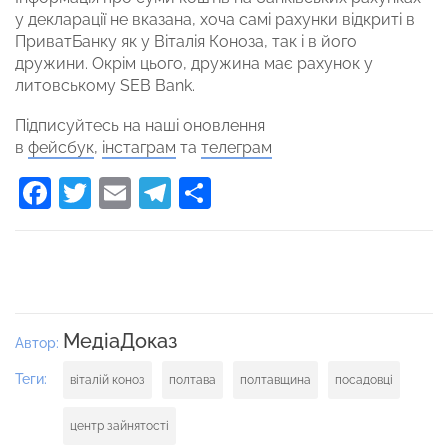
у декларації не вказана, хоча самі рахунки відкриті в
ПриватБанку як у Віталія Коноза, так і в його
дружини. Окрім цього, дружина має рахунок у
литовському SEB Bank.
Підписуйтесь на наші оновлення
в
фейсбук
,
інстаграм
та
телеграм
Facebook
Twitter
Email
Telegram
Поділитися
МедіаДоказ
Автор:
Теги:
віталій коноз
полтава
полтавщина
посадовці
центр зайнятості