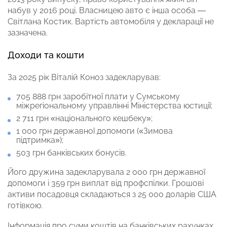
набув у 2016 році. Власницею авто є інша особа —
Світлана Костик. Вартість автомобіля у декларації не
зазначена.
Доходи та кошти
За 2025 рік Віталій Коноз задекларував:
705 888 грн заробітної плати у Сумському
міжрегіональному управлінні Міністерства юстиції;
2 711 грн «національного кешбеку»;
1 000 грн державної допомоги («Зимова
підтримка»);
503 грн банківських бонусів.
Його дружина задекларувала 2 000 грн державної
допомоги і 359 грн виплат від профспілки.
Грошові
активи посадовця складаються з 25 000 доларів США
готівкою.
Інформація про суми коштів на банківських рахунках