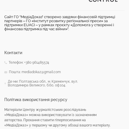
Сайт ГО "МедіаДоказ" створено завдяки фінансовій підтримці
партнерів – ГО «Інститут розвитку регіональної преси» за
підтримки EUACI – у рамках проєкту «Допомога у створенні і
фінансова підтримка під час війни»".
Контакти
Телефон: +380 961485574
Пошта: mediadokaz@gmail.com
Де ми: Полтавська обл., м. Кременчук, вул.
Володимира Великого, б.60, оф.104.
Політика використання ресурсу
Матеріали Центру журналістських розслідувань
«МедіаДоказ» можна використовувати із зазначенням
авторства. Прохання ставити гіперпосилання на
«МедіаДоказ» у першому чи другому абзаці вашого матеріалу.