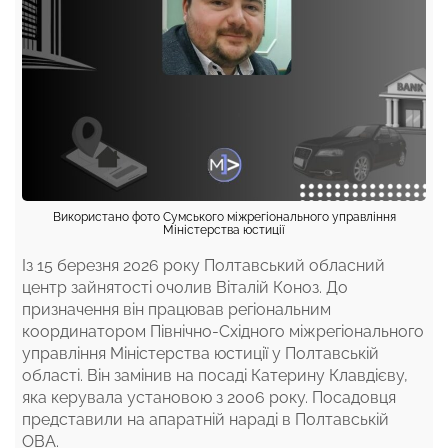
Використано фото Сумського міжрегіонального управління
Міністерства юстиції
Із 15 березня 2026 року Полтавський обласний
центр зайнятості очолив Віталій Коноз. До
призначення він працював регіональним
координатором Північно-Східного міжрегіонального
управління Міністерства юстиції у Полтавській
області. Він замінив на посаді Катерину Клавдієву,
яка керувала установою з 2006 року. Посадовця
представили на апаратній нараді в Полтавській
ОВА.