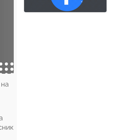
 на
а
сник