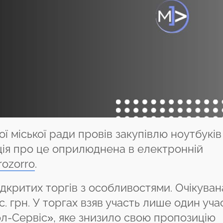
 міської ради провів закупівлю ноутбуків
ція про це оприлюднена в електронній
rozorro
.
ідкритих торгів з особливостями. Очікуван
с. грн. У торгах взяв участь лише один уча
л-Сервіс», яке знизило свою пропозицію