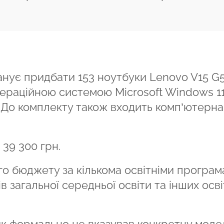
нує придбати 153 ноутбуки Lenovo V15 G5
ераційною системою Microsoft Windows 11
4. До комплекту також входить комп’ютерна
39 300 грн.
го бюджету за кількома освітніми програм
в загальної середньої освіти та інших осві
ник формально не вказував конкретну моде