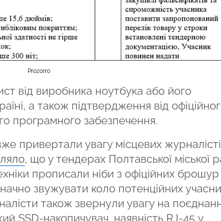
Prozorro
ист від виробника ноутбука або його
аїні, а також підтвердження від офіційно
го програмного забезпечення.
вже привертали увагу місцевих журналісті
мляло
, що у тендерах Полтавської міської 
хніки прописали ніби з офіційних брошур
ачно звужувати коло потенційних учасник
рналісти також звернули увагу на поєднан
ий SSD-накопичувач, наявність RJ-45 у