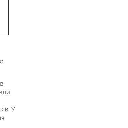
го
в.
ради
ів. У
ня