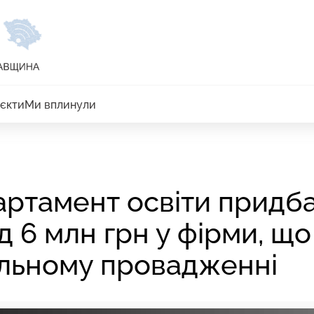
єкти
Ми вплинули
артамент освіти придб
 6 млн грн у фірми, що
альному провадженні