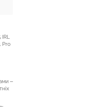
 IRL
 Pro
ами –
тніх
ль