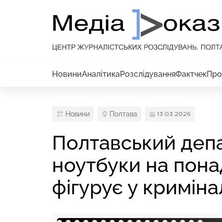
Новини
Аналітика
Розслідування
Фактчек
Про
Новини
Полтава
13.03.2026
Полтавський деп
ноутбуки на понад
фігурує у кримін