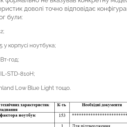
ристик доволі точно відповідає конфігурац
ог були:
2;
 у корпусі ноутбука;
Вт-год;
MIL-STD-810H;
nland Low Blue Light тощо.