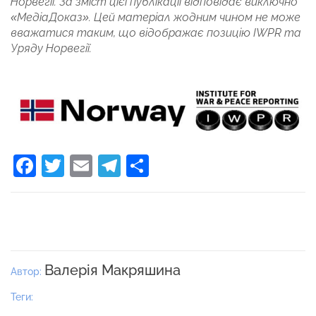
Норвегії. За зміст цієї публікації відповідає виключно
«МедіаДоказ». Цей матеріал жодним чином не може
вважатися таким, що відображає позицію IWPR та
Уряду Норвегії.
Facebook
Twitter
Email
Telegram
Поділитися
Валерія Макряшина
Автор:
Теги: