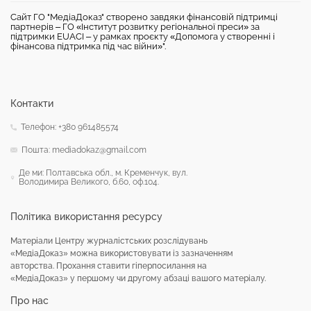
Сайт ГО "МедіаДоказ" створено завдяки фінансовій підтримці
партнерів – ГО «Інститут розвитку регіональної преси» за
підтримки EUACI – у рамках проєкту «Допомога у створенні і
фінансова підтримка під час війни»".
Контакти
Телефон: +380 961485574
Пошта: mediadokaz@gmail.com
Де ми: Полтавська обл., м. Кременчук, вул.
Володимира Великого, б.60, оф.104.
Політика використання ресурсу
Матеріали Центру журналістських розслідувань
«МедіаДоказ» можна використовувати із зазначенням
авторства. Прохання ставити гіперпосилання на
«МедіаДоказ» у першому чи другому абзаці вашого матеріалу.
Про нас