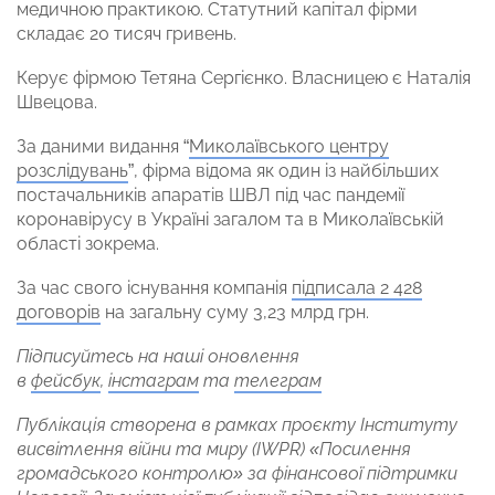
медичною практикою. Статутний капітал фірми
складає 20 тисяч гривень.
Керує фірмою Тетяна Сергієнко. Власницею є Наталія
Швецова.
За даними видання “
Миколаївського центру
розслідувань
”, фірма відома як один із найбільших
постачальників апаратів ШВЛ під час пандемії
коронавірусу в Україні загалом та в Миколаївській
області зокрема.
За час свого існування компанія
підписала 2 428
договорів
на загальну суму 3,23 млрд грн.
Підписуйтесь на наші оновлення
в
фейсбук
,
інстаграм
та
телеграм
Публікація створена в рамках проєкту Інституту
висвітлення війни та миру (IWPR) «Посилення
громадського контролю» за фінансової підтримки