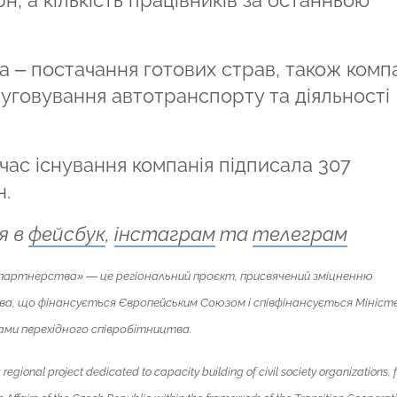
а – постачання готових страв, також комп
луговування автотранспорту та діяльності
а час існування компанія підписала 307
н.
я в
фейсбук
,
інстаграм
та
телеграм
о партнерства» — це регіональний проєкт, присвячений зміцненню
ва, що фінансується Європейським Союзом і співфінансується Мініс
ами перехідного співробітництва.
 a regional project dedicated to capacity building of civil society organizations,