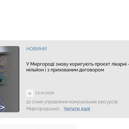
НОВИНИ
У Миргороді знову коригують проєкт лікарні 
мільйон і з прихованим договором
23.01.2026
22 січня управління комунальних ресурсів
Миргородської...
Читати далі