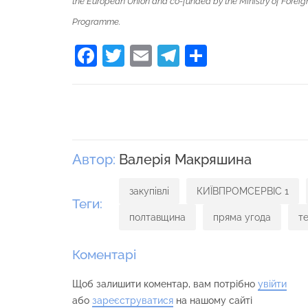
the European Union and co-funded by the Ministry of Foreign
Programme.
Facebook
Twitter
Email
Telegram
Поділити
Автор:
Валерія Макряшина
закупівлі
КИЇВПРОМСЕРВІС 1
Теги:
полтавщина
пряма угода
т
Коментарі
Щоб залишити коментар, вам потрібно
увійти
або
зареєструватися
на нашому сайті