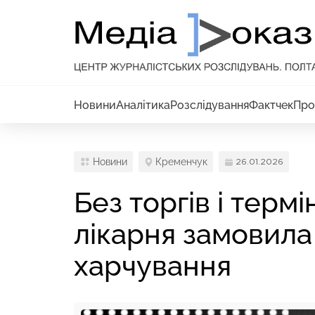
Новини
Аналітика
Розслідування
Фактчек
Про
Новини
Кременчук
26.01.2026
Без торгів і терм
лікарня замовила
харчування