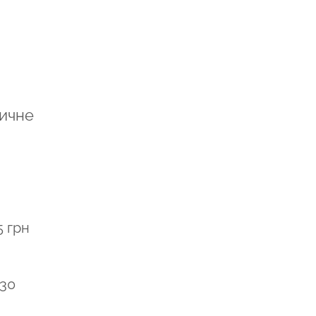
тичне
5 грн
230