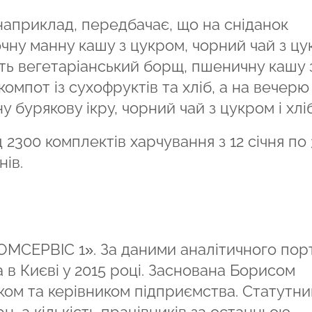
наприклад, передбачає, що на сніданок
чну манну кашу з цукром, чорний чай з ц
ють вегетаріанський борщ, пшеничну кашу 
омпот із сухофруктів та хліб, а на вечерю
 бурякову ікру, чорний чай з цукром і хліб
2300 комплектів харчування з 12 січня по 
нів.
ОМСЕРВІС 1». За даними аналітичного пор
 в Києві у 2015 році. Заснована Борисом
ком та керівником підприємства. Статутни
грн, а кількість працівників за останньою