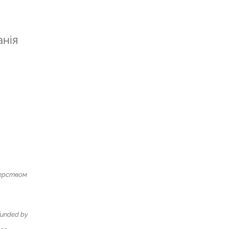
анія
терством
 funded by