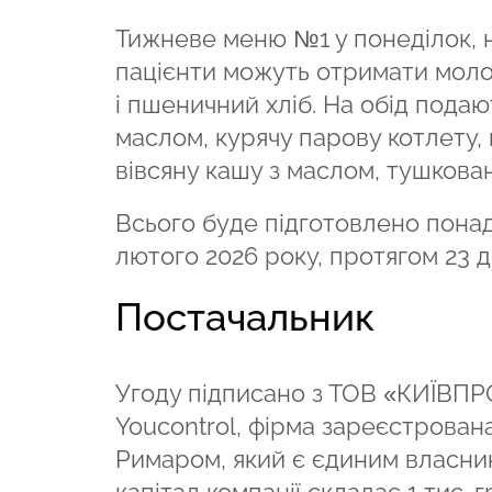
Тижневе меню №1 у понеділок, 
пацієнти можуть отримати моло
і пшеничний хліб. На обід пода
маслом, курячу парову котлету, к
вівсяну кашу з маслом, тушковану
Всього буде підготовлено понад 
лютого 2026 року, протягом 23 д
Постачальник
Угоду підписано з ТОВ «КИЇВПР
Youcontrol, фірма зареєстрована
Римаром, який є єдиним власни
капітал компанії складає 1 тис. 