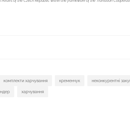
 Affairs of the Czech Republic within the framework of the Transition Cooperat
ся
комплекти харчування
кременчук
неконкурентні закуп
ендер
харчування