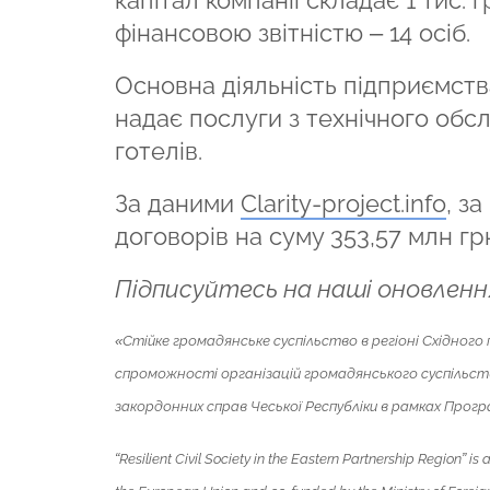
фінансовою звітністю – 14 осіб.
Основна діяльність підприємств
надає послуги з технічного обс
готелів.
За даними
Сlarity-project.info
, з
договорів на суму 353,57 млн гр
Підписуйтесь на наші оновленн
«Стійке громадянське суспільство в регіоні Східног
спроможності організацій громадянського суспільст
закордонних справ Чеської Республіки в рамках Прогр
“Resilient Civil Society in the Eastern Partnership Region” is