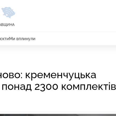
єкти
Ми вплинули
іново: кременчуцька
 понад 2300 комплекті