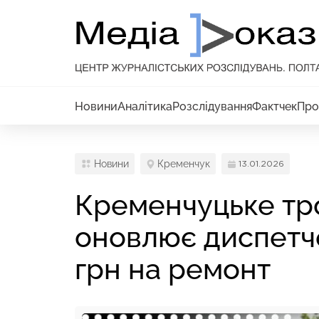
Новини
Аналітика
Розслідування
Фактчек
Про
Новини
Кременчук
13.01.2026
Кременчуцьке тр
оновлює диспетче
грн на ремонт