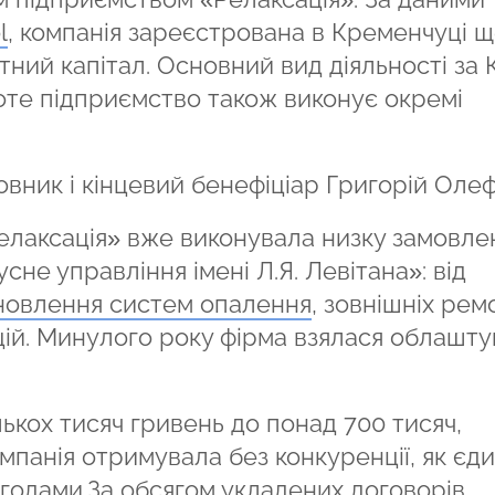
l
, компанія зареєстрована в Кременчуці щ
тний капітал. Основний вид діяльності за
те підприємство також виконує окремі
вник і кінцевий бенефіціар Григорій Олеф
елаксація» вже виконувала низку замовле
не управління імені Л.Я. Левітана»: від
новлення систем опалення
, зовнішніх рем
ій. Минулого року фірма взялася облашту
лькох тисяч гривень до понад 700 тисяч,
мпанія отримувала без конкуренції, як єд
угодами.За обсягом укладених договорів