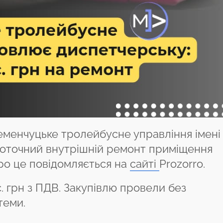
менчуцьке тролейбусне управління імені 
 поточний внутрішній ремонт приміщення
ро це повідомляється на
сайті
Prozorro.
с. грн з ПДВ. Закупівлю провели без
теми.