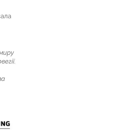
сала
 миру
егії.
та