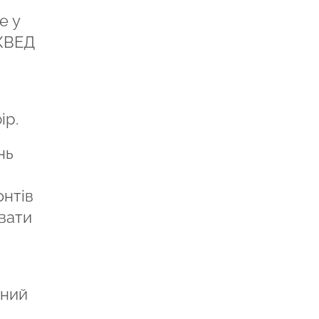
е у
 КВЕД
ір.
нь
онтів
вати
иний