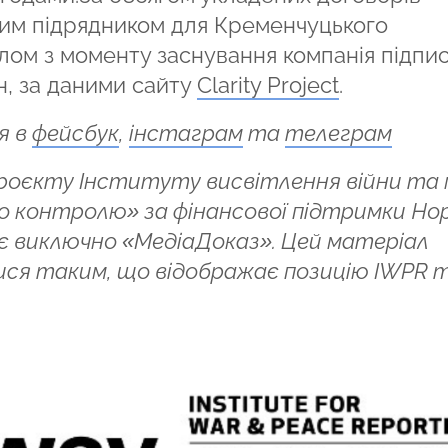
ним підрядником для Кременчуцького
лом з моменту заснування компанія підпи
рн, за даними сайту
Clarity Project
.
я в
фейсбук
,
інстаграм
та
телеграм
проєкту Інституту висвітлення війни та
 контролю» за фінансової підтримки Норв
ідає виключно «МедіаДоказ». Цей матеріал
ся таким, що відображає позицію IWPR 