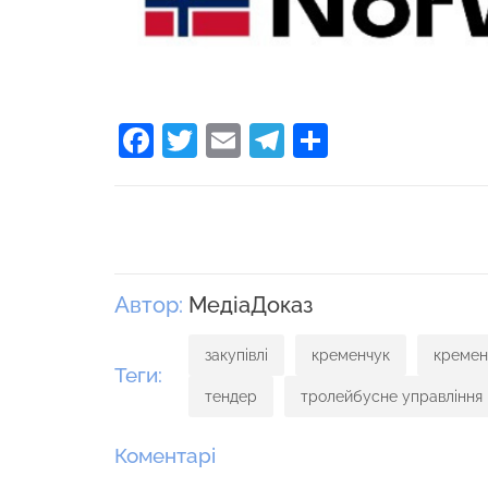
Facebook
Twitter
Email
Telegram
Поділити
Автор:
МедіаДоказ
закупівлі
кременчук
кремен
Теги:
тендер
тролейбусне управління
Коментарі