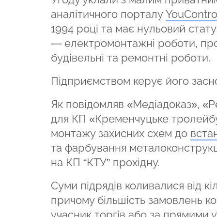
аналітичного порталу
YouContro
1994 році та має нульовий стату
— електромонтажні роботи, про
будівельні та ремонтні роботи.
Підприємством керує його засно
Як повідомляв «Медіадоказ», «Р
для КП «Кременчуцьке тролейбус
монтажу захисних схем до
вста
та фарбування металоконструкц
на КП “КТУ” прохідну.
Суми підрядів коливалися від кі
причому більшість замовлень ко
учасник торгів або за прямими 