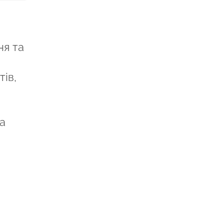
ня та
ів,
а