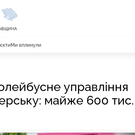
єкти
Ми вплинули
олейбусне управління
рську: майже 600 тис.