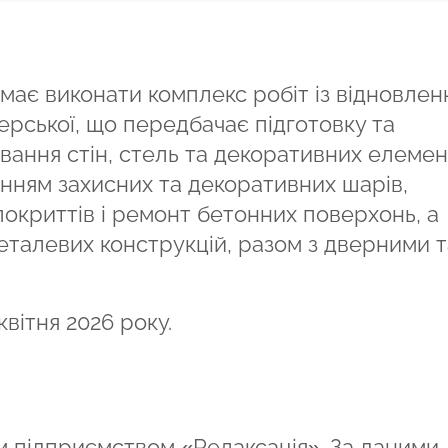
має виконати комплекс робіт із відновлен
рської, що передбачає підготовку та
ання стін, стель та декоративних елемент
енням захисних та декоративних шарів,
окриттів і ремонт бетонних поверхонь, а
еталевих конструкцій, разом з дверними т
вітня 2026 року.
м підприємством «Релаксація». За даними