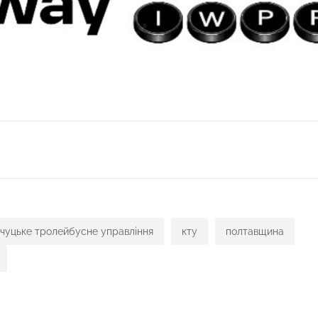
ся
чуцьке тролейбусне управління
кту
полтавщина