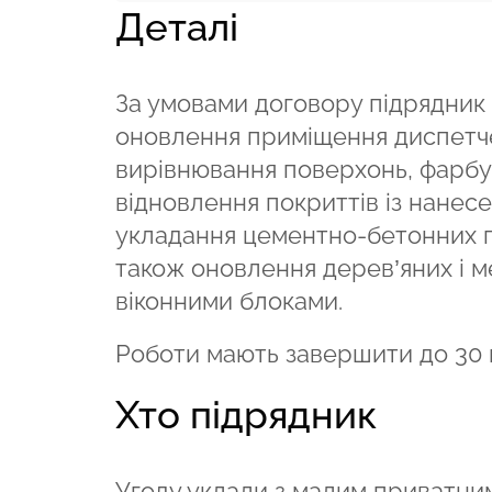
Деталі
За умовами договору підрядник 
оновлення приміщення диспетче
вирівнювання поверхонь, фарбув
відновлення покриттів із нанес
укладання цементно-бетонних п
також оновлення дерев’яних і м
віконними блоками.
Роботи мають завершити до 30 к
Хто підрядник
Угоду уклали з малим приватни