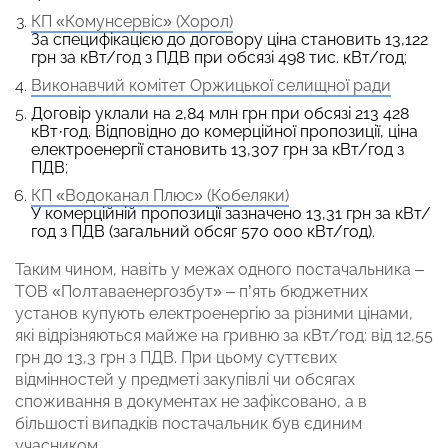
КП «Комунсервіс» (Хорол)
За специфікацією до договору ціна становить 13,122
грн за кВт/год з ПДВ при обсязі 498 тис. кВт/год
;
Виконавчий комітет Оржицької селищної ради
Договір уклали на 2,84 млн грн при обсязі 213 428
кВт·год. Відповідно до комерційної пропозиції, ціна
електроенергії становить 13,307 грн за кВт/год з
ПДВ
;
КП «Водоканал Плюс» (Кобеляки)
У комерційній пропозиції зазначено 13,31 грн за кВт/
год з ПДВ (загальний обсяг 570 000 кВт/год).
Таким чином, навіть у межах одного постачальника –
ТОВ «Полтаваенергозбут» – п’ять бюджетних
установ купують електроенергію за різними цінами,
які відрізняються майже на гривню за кВт/год: від 12,55
грн до 13,3 грн з ПДВ. При цьому суттєвих
відмінностей у предметі закупівлі чи обсягах
споживання в документах не зафіксовано, а в
більшості випадків постачальник був єдиним
учасником.