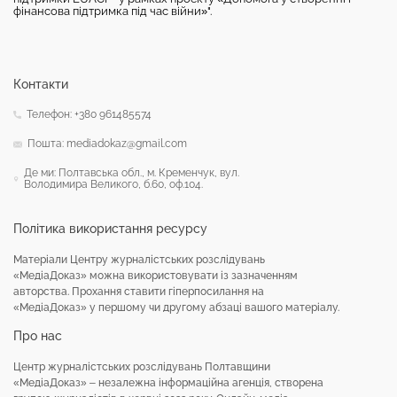
фінансова підтримка під час війни»".
Контакти
Телефон: +380 961485574
Пошта: mediadokaz@gmail.com
Де ми: Полтавська обл., м. Кременчук, вул.
Володимира Великого, б.60, оф.104.
Політика використання ресурсу
Матеріали Центру журналістських розслідувань
«МедіаДоказ» можна використовувати із зазначенням
авторства. Прохання ставити гіперпосилання на
«МедіаДоказ» у першому чи другому абзаці вашого матеріалу.
Про нас
Центр журналістських розслідувань Полтавщини
«МедіаДоказ» – незалежна інформаційна агенція, створена