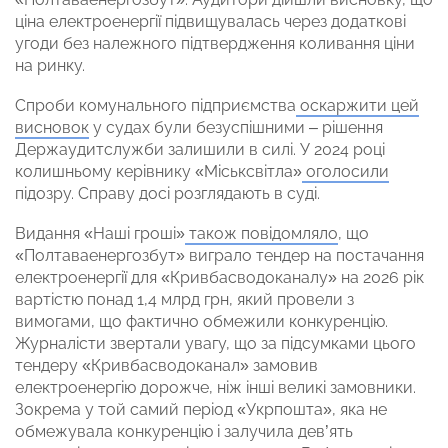
ціна електроенергії підвищувалась через додаткові
угоди без належного підтвердження коливання ціни
на ринку.
Спроби комунального підприємства
оскаржити цей
висновок
у судах були безуспішними – рішення
Держаудитслужби залишили в силі. У 2024 році
колишньому керівнику «Міськсвітла»
оголосили
підозру. Справу досі розглядають в суді.
Видання «Наші гроші»
також повідомляло
, що
«Полтаваенергозбут» виграло тендер на постачання
електроенергії для «Кривбасводоканалу» на 2026 рік
вартістю понад 1,4 млрд грн, який провели з
вимогами, що фактично обмежили конкуренцію.
Журналісти звертали увагу, що за підсумками цього
тендеру «Кривбасводоканал» замовив
електроенергію дорожче, ніж інші великі замовники.
Зокрема у той самий період «Укрпошта», яка не
обмежувала конкуренцію і залучила дев’ять