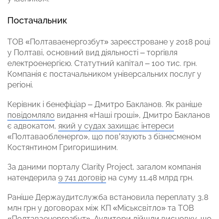
Постачальник
ТОВ «Полтаваенергозбут» зареєстроване у 2018 році
у Полтаві, основний вид діяльності – торгівля
електроенергією. Статутний капітал –
100 тис. грн.
Компанія є постачальником універсальних послуг у
регіоні.
Керівник і бенефіціар – Дмитро Бакланов. Як раніше
повідомляло
видання «Наші гроші», Дмитро Бакланов
є адвокатом,
який у судах захищає інтереси
«Полтаваобленерго», що пов’язують з бізнесменом
Костянтином Григоришиним.
За даними порталу Clarity Project, загалом компанія
натендерила
9 741 договір
на суму 11,48 млрд грн.
Раніше Держаудитслужба встановила переплату 3,8
млн грн у договорах між КП «Міськсвітло» та ТОВ
«Полтаваенергозбут». Аудитори дійшли висновку, що