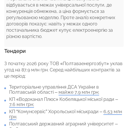
відбувається в межах універсальної послуги, де
конкуренція обмежена, а ціна формується за
регульованою моделлю. Проте аналіз конкретних
договорів показує: навіть у межах одного
постачальника бюджет купує електроенергію за
різною вартістю.
Тендери
З початку 2026 року ТОВ «Полтаваенергозбут» уклав
угод на 87,9 млн грн. Серед найбільших контрактів за
це період:
Територіальне управління ДСА України в
Полтавській області –
майже 7,9 млн грн;
КП «Водоканал Плюс» Кобеляцької міської ради –
7,6 млн грн;
КП “Комунсервіс” Хорольської міськради –
6,53 млн
грн
.
Полтавський державний аграрний університет –