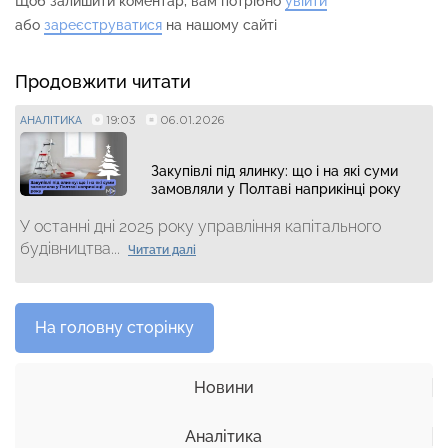
Щоб залишити коментар, вам потрібно
увійти
або
зареєструватися
на нашому сайті
Продовжити читати
19:03
06.01.2026
АНАЛІТИКА
Закупівлі під ялинку: що і на які суми
замовляли у Полтаві наприкінці року
У останні дні 2025 року управління капітального
будівництва...
Читати далі
На головну сторінку
Новини
Аналітика