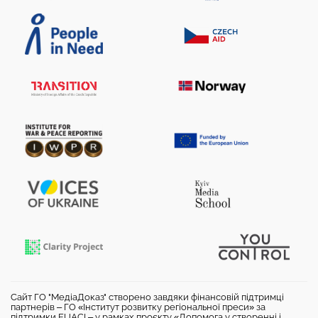
Сайт ГО "МедіаДоказ" створено завдяки фінансовій підтримці
партнерів – ГО «Інститут розвитку регіональної преси» за
підтримки EUACI – у рамках проєкту «Допомога у створенні і