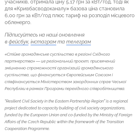
учасників, отримала ціну 5,17 грн за кВт/год, тоді як
для «Кривбасводоканалу» базова ціна становила
6,00 грн за кВт/год плюс тариф на розподіл місцевого
обленерго.
Підписуйтесь на наші оновлення
в
фейсбук
,
інстаграм
та
телеграм
«Стійке громадянське суспільство в регіоні Східного
партнерства» — це регіональний проєкт, присвячений
зміцненню спроможності організацій громадянського
суспільства, що фінансується Європейським Союзом і
співфінансується Міністерством закордонних справ Чеської
Республіки в рамках Програми перехідного співробітництва.
“Resilient Civil Society in the Eastern Partnership Region” is a regional
project dedicated to capacity building of civil society organizations,
funded by the European Union and co-funded by the Ministry of Foreign
Affairs of the Czech Republic within the framework of the Transition
Cooperation Programme.