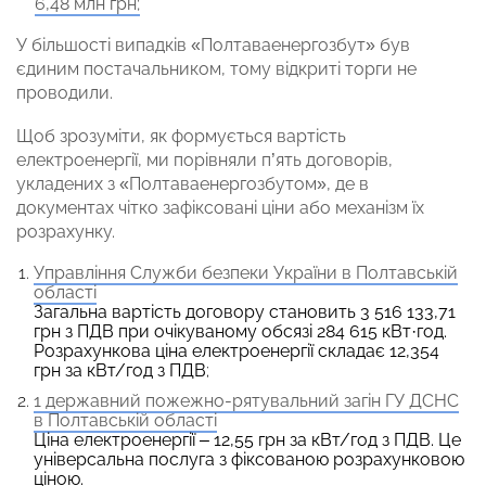
6,48 млн грн;
У більшості випадків «Полтаваенергозбут» був
єдиним постачальником, тому відкриті торги не
проводили.
Щоб зрозуміти, як формується вартість
електроенергії, ми порівняли п’ять договорів,
укладених з «Полтаваенергозбутом», де в
документах чітко зафіксовані ціни або механізм їх
розрахунку.
Управління Служби безпеки України в Полтавській
області
Загальна вартість договору становить 3 516 133,71
грн з ПДВ при очікуваному обсязі 284 615 кВт·год.
Розрахункова ціна електроенергії складає 12,354
грн за кВт/год з ПДВ
;
1 державний пожежно-рятувальний загін ГУ ДСНС
в Полтавській області
Ціна електроенергії – 12,55 грн за кВт/год з ПДВ. Це
універсальна послуга з фіксованою розрахунковою
ціною.