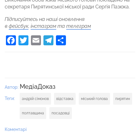
секретаря Пирятинської міської ради Сергія Пазюка.
Підписуйтесь на наші оновлення
в
фейсбук
,
інстаграм
та
телеграм
Facebook
Twitter
Email
Telegram
Поділитися
МедіаДоказ
Автор:
Теги:
андрій сімонов
відставка
міський голова
пирятин
полтавщина
посадовці
Коментарі