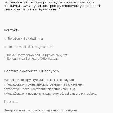
партнерів – ГО «Інститут розвитку регіональної преси» за
підтримки EUACI – у рамках проєкту «Допомога у створенні і
фінансова підтримка під час війни»".
Контакти
Телефон: +380 961485574
Пошта: mediadokaz@gmail.com
Де ми: Полтавська обл., м. Кременчук, вул.
Володимира Великого, б.60, оф.104.
Політика використання ресурсу
Матеріали Центру журналістських розслідувань
«МедіаДоказ» можна використовувати із зазначенням
авторства. Прохання ставити гіперпосилання на
«МедіаДоказ» у першому чи другому абзаці вашого матеріалу.
Про нас
Центр журналістських розслідувань Полтавщини