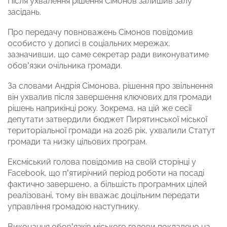
Після ухвалення рішення Сімонов залишив залу
засідань.
Про передачу повноважень Сімонов повідомив
особисто у дописі в соціальних мережах,
зазначивши, що саме секретар ради виконуватиме
обов’язки очільника громади.
За словами Андрія Сімонова, рішення про звільнення
він ухвалив після завершення ключових для громади
рішень наприкінці року. Зокрема, на цій же сесії
депутати затвердили бюджет Пирятинської міської
територіальної громади на 2026 рік, ухвалили Статут
громади та низку цільових програм.
Ексміський голова повідомив на своїй сторінці у
Facebook, що п’ятирічний період роботи на посаді
фактично завершено, а більшість програмних цілей
реалізовані, тому він вважає доцільним передати
управління громадою наступнику.
Виконання обов’язків міського голови покладено на