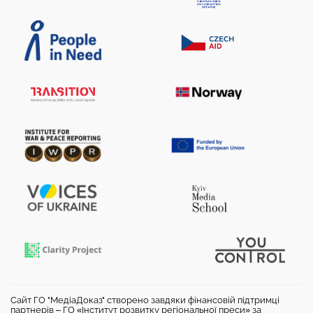
Сайт ГО "МедіаДоказ" створено завдяки фінансовій підтримці
партнерів – ГО «Інститут розвитку регіональної преси» за