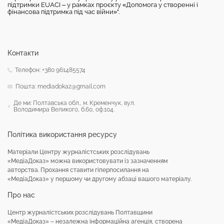
підтримки EUACI – у рамках проєкту «Допомога у створенні і
фінансова підтримка під час війни»".
Контакти
Телефон: +380 961485574
Пошта: mediadokaz@gmail.com
Де ми: Полтавська обл., м. Кременчук, вул.
Володимира Великого, б.60, оф.104.
Політика використання ресурсу
Матеріали Центру журналістських розслідувань
«МедіаДоказ» можна використовувати із зазначенням
авторства. Прохання ставити гіперпосилання на
«МедіаДоказ» у першому чи другому абзаці вашого матеріалу.
Про нас
Центр журналістських розслідувань Полтавщини
«МедіаДоказ» – незалежна інформаційна агенція, створена