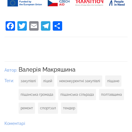
Facebook
Twitter
Email
Telegram
Поділитися
Валерія Макряшина
Автор:
Теги:
закупівлі
ліцей
неконкурентні закупівлі
піщане
піщанська громада
піщанська сільрада
полтавщина
ремонт
спортзал
тендер
Коментарі