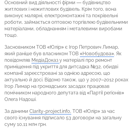
Основний вид діяльності фірми — будівництво
житлових і нежитлових будівель. Крім того, вона
виконує малярні, електромонтажні та покрівельні
роботи, займається оптовою торгівлею будівельними
матеріалами, обладнанням і металевими виробами
тощо.
Засновником ТОВ «Юлір» є Ігор Петрович Лимар,
який раніше був власником ТОВ
«Новобудова»
. Як
повідомляв
МедіаДоказ
у матеріалі про ремонт
приміщення під укриття для дитсадка №32, обидві
компанії зареєстровані за однією адресою, що
актуально й досі. Відомо також, що у 2007–2012 роках
Ігор Лимар на громадських засадах працював
помічником народного депутата від «Партії регіонів»
Олега Надоші.
За даними
Сlarity-project.info,
ТОВ «Юлір» за час
свого існування підписало 53 договори на загальну
суму 10,11 млн грн.