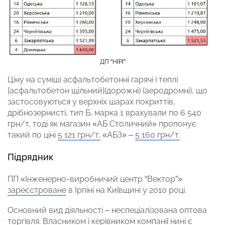
ДП “НІРІ”
Ціну на суміші асфальтобетонні гарячі і теплі
[асфальтобетон щільний](дорожні) (аеродромні), що
застосовуються у верхніх шарах покриттів,
дрібнозернисті, тип Б, марка 1 врахували по 6 540
грн/т, тоді як магазин «АБ Столичний» пропонує
такий по ціні
5 121 грн/т,
«АБЗ» –
5 160 грн/т.
Підрядник
ПП «Інженерно-виробничий центр “Вектор”»
зареєстроване
в Ірпіні на Київщині у 2010 році.
Основний вид діяльності – неспеціалізована оптова
торгівля. Власником і керівником компанії нині є