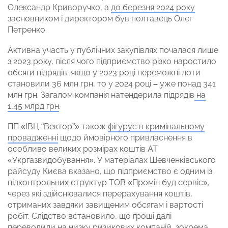
Олександр Криворучко, а
до березня 2024 року
засновником і директором був полтавець Олег
Петренко.
Активна участь у публічних закупівлях почалася лише
з 2023 року, після чого підприємство різко наростило
обсяги підрядів: якщо у 2023 році переможні лоти
становили 36 млн грн, то у 2024 році
–
уже понад 341
млн грн. Загалом компанія натендерила підрядів
на
1,45 млрд грн
.
ПП «ІВЦ “Вектор”» також
фігурує в кримінальному
провадженні
щодо ймовірного привласнення в
особливо великих розмірах коштів АТ
«Укргазвидобування». У матеріалах Шевченківського
райсуду Києва вказано, що підприємство є одним із
підконтрольних структур ТОВ «Промін буд сервіс»,
через які здійснювалися перерахування коштів,
отриманих завдяки завищеним обсягам і вартості
робіт. Слідство встановило, що гроші далі
переводили на низку ризикових компаній, зокрема