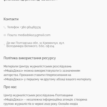
Контакти
Телефон: +380 961485574
Пошта: mediadokaz@gmail.com
Де ми: Полтавська обл., м. Кременчук, вул.
Володимира Великого, б.60, оф.104.
Політика використання ресурсу
Матеріали Центру журналістських розслідувань
«МедіаДоказ» можна використовувати із зазначенням
авторства. Прохання ставити гіперпосилання на
«МедіаДоказ» у першому чи другому абзаці вашого матеріалу.
Про нас
Центр журналістських розслідувань Полтавщини
«МедіаДоказ» – незалежна інформаційна агенція, створена
групою журналістів в червні 2022 року. Онлайн-медіа