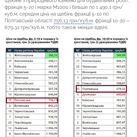
Щебінь з природнього каменю для будівельних робіт,
фракція 5-20 і марка М1000 і більше по 1 490,1 грн/
куб.м, середня ціна на щебінь фракції 5-10 по
Полтавській області
756,13 грн/куб.м
, фракції 10-20 –
679,32 грн/куб.м, тобто також менше вдвічі.