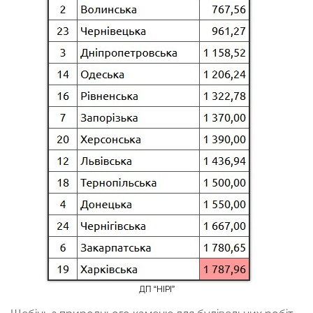
ДП “НІРІ”