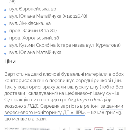
28)
вул. Європейська, 20
вул. Юліана Матвійчука (51а; 126/8)
вул. Зіньківська, 8а
пров. Заячий (8 та 8а)
пров. Хорольський, 18
вул. Кузьми Скрябіна (стара назва вул. Курчатова)
вул. Юліана Матвійчука
Ціни
Вартість на деякі ключові будівельні матеріали в обох
кошторисах значно перевищує середні ринкові ціни.
Так, у кошторисі врахували відпускну ціну (тобто без
доставки і складування) на щебенево-піщану суміш
С7 фракція 0-40 по 1 440 грн/м3 (
тут і далі ціну
вказано з ПДВ
). Середня вартість в регіоні,
за даними
вересневого моніторингу ДП «НІРІ»
, – 621,28 грн/м3,
що менше в 2 рази.