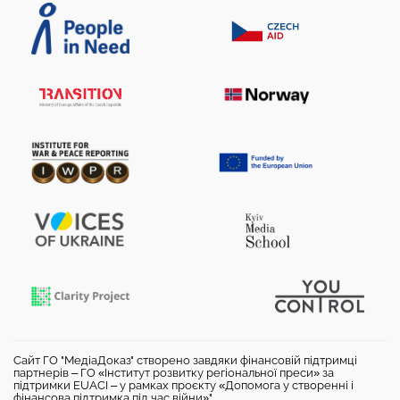
Сайт ГО "МедіаДоказ" створено завдяки фінансовій підтримці
партнерів – ГО «Інститут розвитку регіональної преси» за
підтримки EUACI – у рамках проєкту «Допомога у створенні і
фінансова підтримка під час війни»".