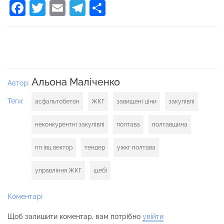
Facebook
Twitter
Email
Telegram
Поділитися
Альона Маліченко
Автор:
Теги:
асфальтобетон
ЖКГ
завищені ціни
закупівлі
неконкурентні закупівлі
полтава
полтавщина
пп івц вектор
тендер
ужкг полтава
управління ЖКГ
щебі
Коментарі
Щоб залишити коментар, вам потрібно
увійти