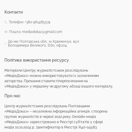
Контакти
Телефон: +380 961485574
Пошта: mediadokaz@gmail.com
Де ми: Полтавська обл., м. Кременчук, вул.
Володимира Великого, б.60, оф.104.
Політика використання ресурсу
Матеріали Центру журналістських розслідувань
«МедіаДоказ» можна використовувати із зазначенням
авторства. Прохання ставити гіперпосилання на
«МедіаДоказ» у першому чи другому абзаці вашого матеріалу.
Про нас
Центр журналістських розслідувань Полтавщини
«МедіаДоказ» – незалежна інформаційна агенція, створена
групою журналістів в червні 2022 року. Онлайн-медіа
«МедіаДоказ» зареєстровано в Реєстрі суб’єктів у сфері
медіа 10.10.2024 р., ідентифікатор в Реєстрі: R40-04583