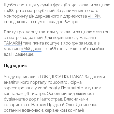
Щебенево-піщану суміш фракції 0-40 заклали за ціною
1 488 грн за метр кубічний. За даними квітневого
моніторингу цін державного підприємства
«НІРІ»
,
середня ціна на суміш складає 621 грн.
Плиту тротуарну тактильну заклали за ціною 2 221 грн
за метр квадратний. Для порівняння, у магазині
TAMARIN
така плита коштує 1 300 грн за м.кв, а в
магазині
«Мій двір»
– 1 068 грн за м.кв, тобто майже
вдвічі дешевше.
Підрядник
Угоду підписали з ТОВ “ДРСУ ПОЛТАВА”. За даними
аналітичного порталу
Youcontrol
, фірма
зареєстрована у 2006 році у Полтаві зі статутним
капіталом 36 тис. грн. Основний вид діяльності –
будівництво доріг і автострад. Власниками
товариства є Наталія Прядка й Олег Денисенко,
останній водночас є керівником компанії