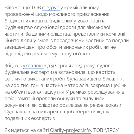
Відомо, що ТОВ
фігурує
у кримінальному
провадженні щодо можливого привласнення
бюджетних коштів, виділених у 2020 році на
будівництво службової дороги для військової
частини. За даними слідства, представники компанії
нібито діяли у змові з посадовцями частини та подали
завищені дані про обсяги виконаних робіт, які не
відповідали реальному стану об’єкта.
Згідно з
ухвалою
від 9 червня 2023 року, судово-
будівельна експертиза встановила, що вартість
фактично виконаних робіт була завищена більш ніж
на 200 тис. грн, а частина матеріалів, зокрема щебінь,
на об’єкті взагалі відсутня. У рамках розслідування в
офісі компанії провели обшуки та вилучили
документи, які слідство розглядає як речові докази.
Суд наклав на них арешт, щоб зберегти їх для
подальших експертиз.
Як йдеться на сайті
Сlarity-project.info
, ТОВ “ДРСУ