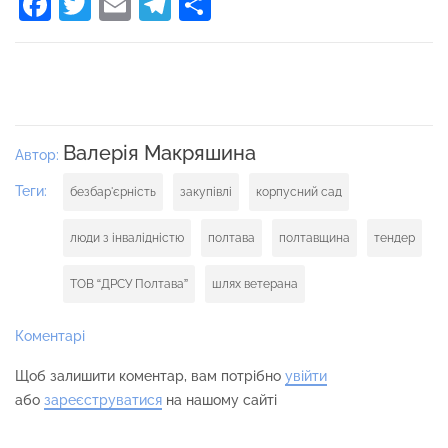
Facebook
Twitter
Email
Telegram
Поділитися
Валерія Макряшина
Автор:
Теги:
безбар'єрність
закупівлі
корпусний сад
люди з інвалідністю
полтава
полтавщина
тендер
ТОВ “ДРСУ Полтава”
шлях ветерана
Коментарі
Щоб залишити коментар, вам потрібно
увійти
або
зареєструватися
на нашому сайті