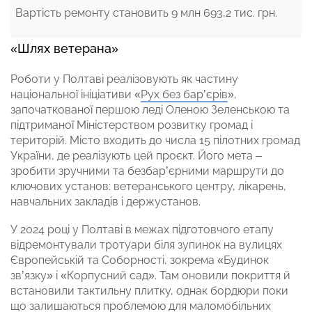
Вартість ремонту становить 9 млн 693,2 тис. грн.
«Шлях ветерана»
Роботи у Полтаві реалізовують як частину
національної ініціативи «
Рух без бар’єрів
»,
започаткованої першою леді Оленою Зеленською та
підтриманої Міністерством розвитку громад і
територій. Місто входить до числа 15 пілотних громад
України, де реалізують цей проєкт. Його мета –
зробити зручними та безбар’єрними маршрути до
ключових установ: ветеранського центру, лікарень,
навчальних закладів і держустанов.
У 2024 році у Полтаві в межах підготовчого етапу
відремонтували тротуари біля зупинок на вулицях
Європейській та Соборності, зокрема «Будинок
зв’язку» і «Корпусний сад». Там оновили покриття й
встановили тактильну плитку, однак бордюри поки
що залишаються проблемою для маломобільних