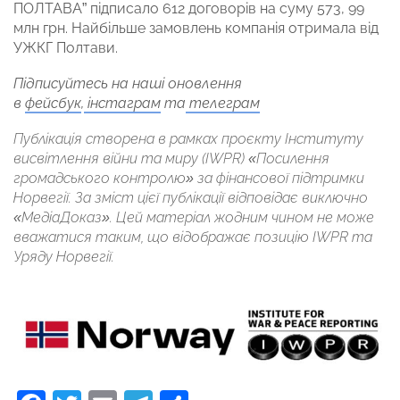
ПОЛТАВА” підписало 612 договорів на суму 573, 99
млн грн. Найбільше замовлень компанія отримала від
УЖКГ Полтави.
Підписуйтесь на наші оновлення
в
фейсбук
,
інстаграм
та
телеграм
Публікація створена в рамках проєкту Інституту
висвітлення війни та миру (IWPR) «Посилення
громадського контролю» за фінансової підтримки
Норвегії. За зміст цієї публікації відповідає виключно
«МедіаДоказ». Цей матеріал жодним чином не може
вважатися таким, що відображає позицію IWPR та
Уряду Норвегії.