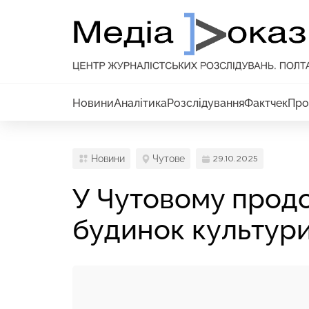
Новини
Аналітика
Розслідування
Фактчек
Про
Новини
Чутове
29.10.2025
У Чутовому прод
будинок культури: