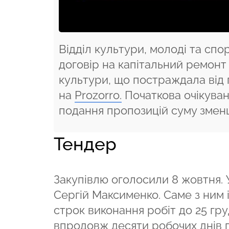
Відділ культури, молоді та спо
договір на капітальний ремонт 
культури, що постраждала від
на
Prozorro.
Початкова очікувана
подання пропозицій суму зменш
Тендер
Закупівлю оголосили 8 жовтня. 
Сергій Максименко. Саме з ним 
строк виконання робіт до 25 гр
впродовж десяти робочих днів п