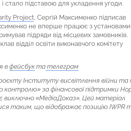
 і стало підставою для укладення угоди.
arity Project
, Сергій Максименко підписав
аксименко не вперше працює з установами
римував підряди від місцевих замовників.
лав відділ освіти виконавчого комітету
я в
фейсбук
та
телеграм
проєкту Інституту висвітлення війни та
 контролю» за фінансової підтримки Норв
ідає виключно «МедіаДоказ». Цей матеріал
ся таким, що відображає позицію IWPR 