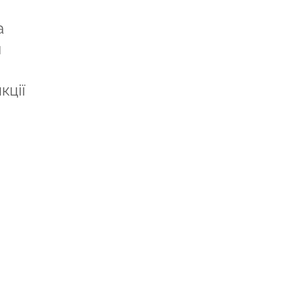
а
й
кції