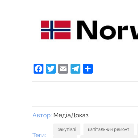
Facebook
Twitter
Email
Telegram
Поділити
Автор:
МедіаДоказ
закупівлі
капітальний ремонт
Теги: