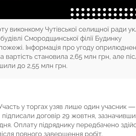
рту виконкому Чутівської селищної ради у
будівлі Смородщинської філії Будинку
 пожежі. Інформація про угоду оприлюдне
 вартість становила 2,65 млн грн, але піс
или до 2,55 млн грн.
Участь у торгах узяв лише один учасник 
і підписали договір 29 жовтня, зазначивши
удня. Оплату підряднику передбачено здій
ісля повного завершення робіт.