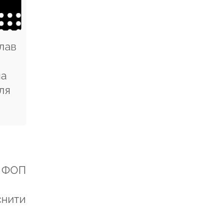
клав
на
ля
— ФОП
снити