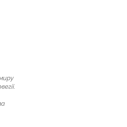
 миру
егії.
та