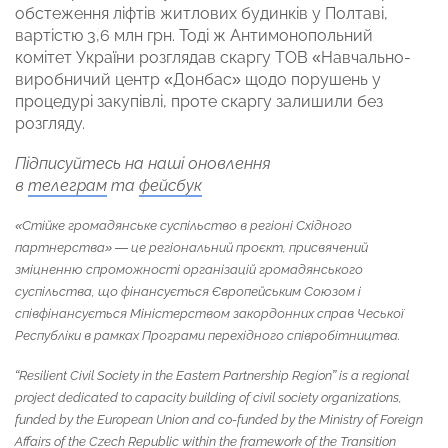
обстеження ліфтів житлових будинків у Полтаві,
вартістю 3,6 млн грн. Тоді ж Антимонопольний
комітет України розглядав скаргу ТОВ «Навчально-
виробничий центр «Донбас» щодо порушень у
процедурі закупівлі, проте скаргу залишили без
розгляду.
Підписуйтесь на наші оновлення
в
телеграм
та
фейсбук
«Стійке громадянське суспільство в регіоні Східного
партнерства» — це регіональний проєкт, присвячений
зміцненню спроможності організацій громадянського
суспільства, що фінансується Європейським Союзом і
співфінансується Міністерством закордонних справ Чеської
Республіки в рамках Програми перехідного співробітництва.
“Resilient Civil Society in the Eastern Partnership Region” is a regional
project dedicated to capacity building of civil society organizations,
funded by the European Union and co-funded by the Ministry of Foreign
Affairs of the Czech Republic within the framework of the Transition