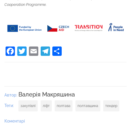
Cooperation Programme.
Facebook
Twitter
Email
Telegram
Поділитися
Валерія Макряшина
Автор:
Теги:
закупівлі
ліфт
полтава
полтавщина
тендер
Коментарі