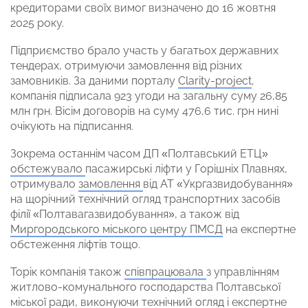
кредиторами своїх вимог визначено до 16 жовтня
2025 року.
Підприємство брало участь у багатьох державних
тендерах, отримуючи замовлення від різних
замовників. За даними порталу
Сlarity-project
,
компанія підписала 923 угоди на загальну суму 26,85
млн грн. Вісім договорів на суму 476,6 тис. грн нині
очікують на підписання.
Зокрема останнім часом ДП «Полтавський ЕТЦ»
обстежувало
пасажирські ліфти у Горішніх Плавнях,
отримувало
замовлення
від АТ «Укргазвидобування»
на щорічний технічний огляд транспортних засобів
філії «Полтавагазвидобування», а також від
Миргородського міського центру ПМСД
на експертне
обстеження ліфтів тощо.
Торік компанія також
співпрацювала
з управлінням
житлово-комунального господарства Полтавської
міської ради, виконуючи технічний огляд і експертне