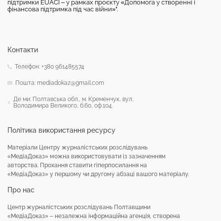
підтримки EUACI – у рамках проєкту «Допомога у створенні і
фінансова підтримка під час війни»".
Контакти
Телефон: +380 961485574
Пошта: mediadokaz@gmail.com
Де ми: Полтавська обл., м. Кременчук, вул.
Володимира Великого, б.60, оф.104.
Політика використання ресурсу
Матеріали Центру журналістських розслідувань
«МедіаДоказ» можна використовувати із зазначенням
авторства. Прохання ставити гіперпосилання на
«МедіаДоказ» у першому чи другому абзаці вашого матеріалу.
Про нас
Центр журналістських розслідувань Полтавщини
«МедіаДоказ» – незалежна інформаційна агенція, створена