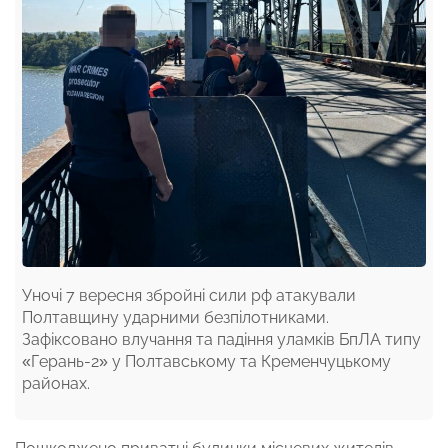
Уночі 7 вересня збройні сили рф атакували
Полтавщину ударними безпілотниками.
Зафіксовано влучання та падіння уламків БпЛА типу
«Герань-2» у Полтавському та Кременчуцькому
районах.