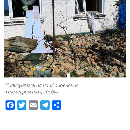
Підписуйтесь на наші оновлення
в
телеграм
та
фейсбук
Facebook
Twitter
Email
Telegram
Поділитися