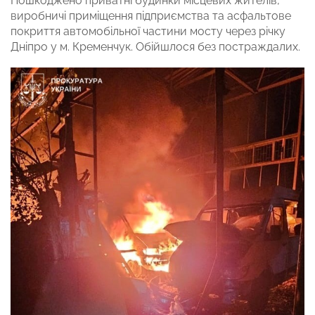
Пошкоджено приватні будинки місцевих жителів,
виробничі приміщення підприємства та асфальтове
покриття автомобільної частини мосту через річку
Дніпро у м. Кременчук. Обійшлося без постраждалих.