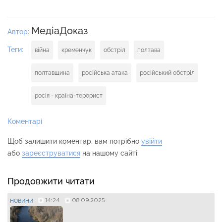
МедіаДоказ
Автор:
Теги:
війна
кременчук
обстріл
полтава
полтавщина
російська атака
російський обстріл
росія - країна-терорист
Коментарі
Щоб залишити коментар, вам потрібно
увійти
або
зареєструватися
на нашому сайті
Продовжити читати
14:24
08.09.2025
НОВИНИ