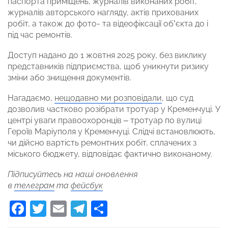
паспорта приміщень, журналів виконаних робіт,
журналів авторського нагляду, актів прихованих
робіт, а також до фото- та відеофіксації об’єкта до і
під час ремонтів.
Доступ надано до 1 жовтня 2025 року, без виклику
представників підприємства, щоб уникнути ризику
зміни або знищення документів.
Нагадаємо,
нещодавно ми розповідали
, що суд
дозволив частково розібрати тротуар у Кременчуці. У
центрі уваги правоохоронців – тротуар по вулиці
Героїв Маріуполя у Кременчуці. Слідчі встановлюють,
чи дійсно вартість ремонтних робіт, сплачених з
міського бюджету, відповідає фактично виконаному.
Підписуйтесь на наші оновлення
в
телеграм
та
фейсбук
Facebook
Twitter
Email
Telegram
Поділитися