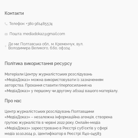
Контакти
Телефон: +380 961485574
Пошта: mediadokaz@gmail.com
Де ми: Полтавська обл., м. Кременчук, вул.
Володимира Великого, б.60, оф.104.
Політика використання ресурсу
Матеріали Центру журналістських розслідувань
«МедіаДоказ» можна використовувати із зазначенням
авторства. Прохання ставити гіперпосилання на
«МедіаДоказ» у першому чи другому абзаці вашого матеріалу.
Про нас
Центр журналістських розслідувань Полтавщини
«МедіаДоказ» – незалежна інформаційна агенція, створена
групою журналістів в червні 2022 року. Онлайн-медіа
«МедіаДоказ» зареєстровано в Реєстрі суб’єктів у сфері
медіа 10.10.2024 р., ідентифікатор в Реєстрі: R40-04583