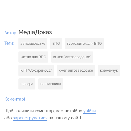
МедіаДоказ
Автор:
Теги:
автозаводське
ВПО
гуртожиток для ВПО
житло для ВПО
кгжеп "автозаводське"
КГП "Союзрембуд"
кжеп автозаводське
кременчук
підозра
полтавщина
Коментарі
Щоб залишити коментар, вам потрібно
увійти
або
зареєструватися
на нашому сайті